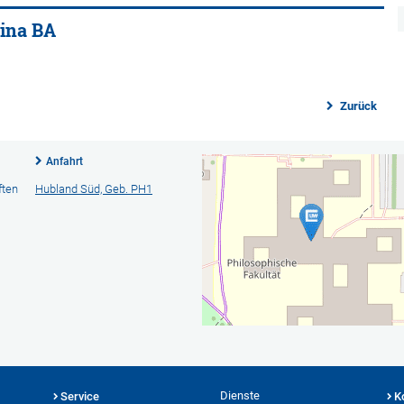
ina BA
Zurück
Anfahrt
ften
Hubland Süd, Geb. PH1
Dienste
Service
K