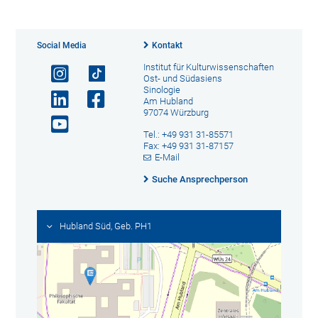
Social Media
Kontakt
Institut für Kulturwissenschaften
Ost- und Südasiens
Sinologie
Am Hubland
97074 Würzburg
Tel.: +49 931 31-85571
Fax: +49 931 31-87157
E-Mail
Suche Ansprechperson
Hubland Süd, Geb. PH1