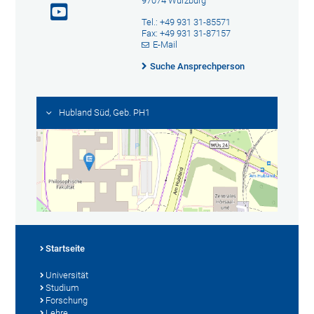
97074 Würzburg
Tel.: +49 931 31-85571
Fax: +49 931 31-87157
E-Mail
Suche Ansprechperson
Hubland Süd, Geb. PH1
Startseite
Universität
Studium
Forschung
Lehre