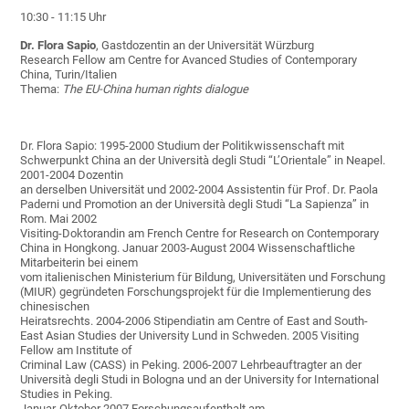
10:30 - 11:15 Uhr
Dr. Flora Sapio
, Gastdozentin an der Universität Würzburg
Research Fellow am Centre for Avanced Studies of Contemporary
China, Turin/Italien
Thema:
The EU-China human rights dialogue
Dr. Flora Sapio: 1995-2000 Studium der Politikwissenschaft mit
Schwerpunkt China an der Università degli Studi “L’Orientale” in Neapel.
2001-2004 Dozentin
an derselben Universität und 2002-2004 Assistentin für Prof. Dr. Paola
Paderni und Promotion an der Università degli Studi “La Sapienza” in
Rom. Mai 2002
Visiting-Doktorandin am French Centre for Research on Contemporary
China in Hongkong. Januar 2003-August 2004 Wissenschaftliche
Mitarbeiterin bei einem
vom italienischen Ministerium für Bildung, Universitäten und Forschung
(MIUR) gegründeten Forschungsprojekt für die Implementierung des
chinesischen
Heiratsrechts. 2004-2006 Stipendiatin am Centre of East and South-
East Asian Studies der University Lund in Schweden. 2005 Visiting
Fellow am Institute of
Criminal Law (CASS) in Peking. 2006-2007 Lehrbeauftragter an der
Università degli Studi in Bologna und an der University for International
Studies in Peking.
Januar-Oktober 2007 Forschungsaufenthalt am