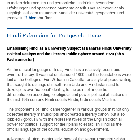
in Indien dokumentiert und persönliche Eindrücke, besondere
Erfahrungen und spannende Momente geteilt. Das Takeover ist als
Highlight auf dem Instagram-Kanal der Universität gespeichert und
jederzeit
hier
abrufbar.
Hindi Exkursion für Fortgeschrittene
Establishing Hindi as a University Subject at Banaras Hindu University:
Political Designs and the Literary Public Sphere around 1920 (ab 5.
Fachsemester)
As the official language of India, Hindi has a relatively recent and
eventful history. It was not until around 1800 that the foundations were
laid at the College of Fort William in Calcutta for a style of prose writing
that sought to distinguish itself from Urdu and Hindustani and to
develop its own 'national' identity, to the point of linguistic
differentiation according to religious and power-political affiliations in
the mid-19th century: Hindi equals Hindu, Urdu equals Muslim.
The proponents of Hindi came together in various groups that not only
collected literary manuscripts and created a literary canon, but also
lobbied vigorously with the representatives of the English colonial
power for political support for their plans to establish Hindi as the
official language of the courts, education and government.
Advocates of Hindi, particularly those of the Nagari Pracarini Sabha