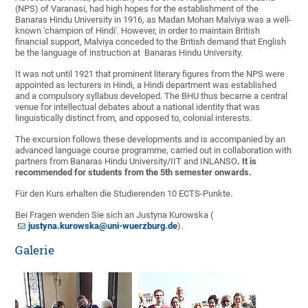
(NPS) of Varanasi, had high hopes for the establishment of the
Banaras Hindu University in 1916, as Madan Mohan Malviya was a well-
known 'champion of Hindi'. However, in order to maintain British
financial support, Malviya conceded to the British demand that English
be the language of instruction at Banaras Hindu University.
It was not until 1921 that prominent literary figures from the NPS were
appointed as lecturers in Hindi, a Hindi department was established
and a compulsory syllabus developed. The BHU thus became a central
venue for intellectual debates about a national identity that was
linguistically distinct from, and opposed to, colonial interests.
The excursion follows these developments and is accompanied by an
advanced language course programme, carried out in collaboration with
partners from Banaras Hindu University/IIT and INLANSO
. It is
recommended for students from the 5th semester onwards
.
Für den Kurs erhalten die Studierenden 10 ECTS-Punkte.
Bei Fragen wenden Sie sich an Justyna Kurowska (
justyna.kurowska@uni-wuerzburg.de
).
Galerie