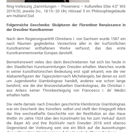
Ring-Vorlesung „Sammlungen – Provenienz – Kulturelles Erbe 4.0“ WS
2019/20, jeweils Do., 18:15–20 Uhr, Hörsaal 5 im Philosophiegebäude
am Hubland Süd
Folgenreiche Geschenke: Skulpturen der Florentiner Renaissance in
der Dresdner Kunstkammer
Nach dem Regierungsantritt Christians I. von Sachsen wurde 1587 ein
nach Räumen gegliedertes Verzeichnis aller in der kurfürstlichen
Kunstkammer enthaltenen Werke verfasst, das das erste
Kunstkammerinventar Europas darstellt.
Bemerkenswert vieles des darin Beschriebenen hat sich bis heute in
den Staatlichen Kunstsammlungen Dresden erhalten. Manches wurde
in seiner kunsthistorischen Bedeutung erst spät erkannt, wie die vier
Alabasterfiguren der
Tageszeiten
nach Michelangelo, bei denen es sich
um Jugendwerke Giambolognas handelt, anderes war schon lange
berühmt, wie die drei Bronzestatuetten Giambolognas, die Christian I.
aus Anlass seiner Thronbesteigung von Francesco I. de’ Medici
erhalten hatte.
Die vierte damals nach Dresden geschickte Kleinbronze Giambolognas
war ein Geschenk des Künstlers selbst und stellt den Kriegsgott
Mars
dar. Ihre wechselhafte Geschichte von der Restitution an das Haus
Wettin im Jahre 1924 über den Kunstmarkt bis hin zum Verkauf durch
die Bayer AG und ihre Rückkehr nach Dresden 2018 wird ebenso
Gegenstand der Vorlesung sein wie ein Blick auf die Auswirkungen