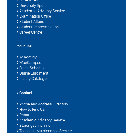
IT Services
University Sport
Academic Advisory Service
Examination Office
Student Affairs
Student Representation
Career Centre
Your JMU
WueStudy
WueCampus
Class Schedule
Online Enrolment
Library Catalogue
Contact
Phone and Address Directory
How to Find Us
Press
Academic Advisory Service
Störungsannahme
Technical Maintenance Service