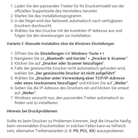
Laden Sie den passenden Treiber für Ihr Druckermodell von der
offiziellen Supportseite des Herstellers herunter.
Starten Sie das Installationsprogramm.
In der Regel wird das Netzwerk automatisch nach verfügbaren
Druckern durchsucht.
Wählen Sie den Drucker mit der korrekten IP-Adresse aus und
folgen Sie den Anweisungen zur Installation.
Variante 2: Manuelle Installation über die Windows-Einstellungen
Öffnen Sie die
Einstellungen
mit
Windows-Taste + I
.
Navigieren Sie zu
„Bluetooth- und Geräte“ > „Drucker & Scanner“
.
Klicken Sie auf
„Drucker oder Scanner hinzufügen“
.
Falls der gewünschte Drucker nicht automatisch gefunden wird,
wählen Sie
„Der gewünschte Drucker ist nicht aufgeführt“
.
Wählen Sie
„Drucker unter Verwendung einer TCP/IP-Adresse
oder eines Hostnamens hinzufügen“
und klicken Sie auf
„Weiter“
.
Geben Sie die IP-Adresse des Druckers ein und klicken Sie erneut
auf
„Weiter“
.
Windows versucht nun, den passenden Treiber automatisch zu
finden und zu installieren.
Hinweis bei Druckproblemen
Sollte es beim Drucken zu Problemen kommen, liegt die Ursache häufig
beim verwendeten Druckertreiber. In solchen Fällen kann es hilfreich
sein, alternative Treibervarianten (z. B.
PS
,
PCL
,
KX
) auszuprobieren.