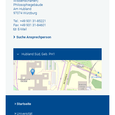
Wissenschaften)
Philosophiegebäude
Am Hubland
97074 Würzburg
Tel.: +49 931 31-85221
Fax: +49 931 31-84601
E-Mail
Suche Ansprechperson
Hubland Süd, Geb. PH1
Startseite
Universität