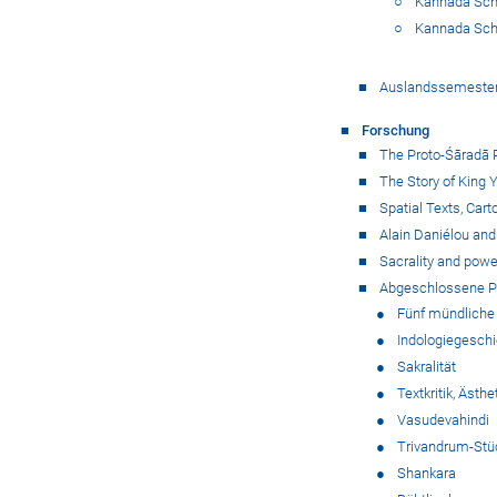
Kannada Sch
Kannada Sch
Auslandssemeste
Forschung
The Proto-Śāradā 
The Story of King 
Spatial Texts, Cart
Alain Daniélou and
Sacrality and power
Abgeschlossene P
Fünf mündliche
Indologiegesch
Sakralität
Textkritik, Äst
Vasudevahindi
Trivandrum-Stü
Shankara