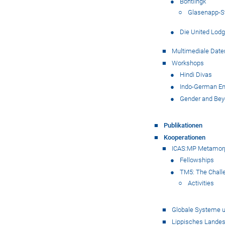
Böhtlingk
Glasenapp-St
Die United Lodg
Multimediale Date
Workshops
Hindi Divas
Indo-German Enc
Gender and Bey
Publikationen
Kooperationen
ICAS:MP Metamorph
Fellowships
TM5: The Chall
Activities
Globale Systeme u
Lippisches Land