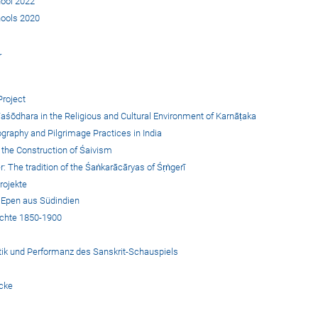
ool 2022
ools 2020
r
Project
Yaśōdhara in the Religious and Cultural Environment of Karnāṭaka
ography and Pilgrimage Practices in India
 the Construction of Śaivism
: The tradition of the Śaṅkarācāryas of Śṛṅgerī
rojekte
 Epen aus Südindien
ichte 1850-1900
hetik und Performanz des Sanskrit-Schauspiels
cke