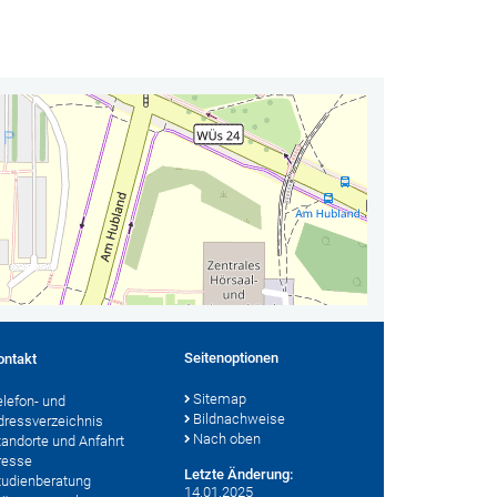
Seitenoptionen
ontakt
Sitemap
elefon- und
Bildnachweise
dressverzeichnis
Nach oben
tandorte und Anfahrt
resse
Letzte Änderung:
tudienberatung
14.01.2025