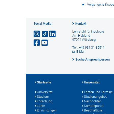
Vergangene Koope
Social Media
Kontakt
Lehrstuhl für Indologie
Am Hubland
97074 Würzburg
Tel.: +49 931 31-85511
E-Mail
Suche Ansprechperson
Startseite
Universität
Universität
Fristen und Termine
Studium
Studienangebot
Forschung
Nachrichten
Lehre
Karriereportal
Einrichtungen
Beschäftigte