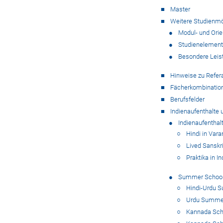
Master
Weitere Studienmö
Modul- und Orie
Studienelement
Besondere Lei
Hinweise zu Refer
Fächerkombinatio
Berufsfelder
Indienaufenthalt
Indienaufenthal
Hindi in Vara
Lived Sanskri
Praktika in I
Summer Schoo
Hindi-Urdu 
Urdu Summer
Kannada Sch