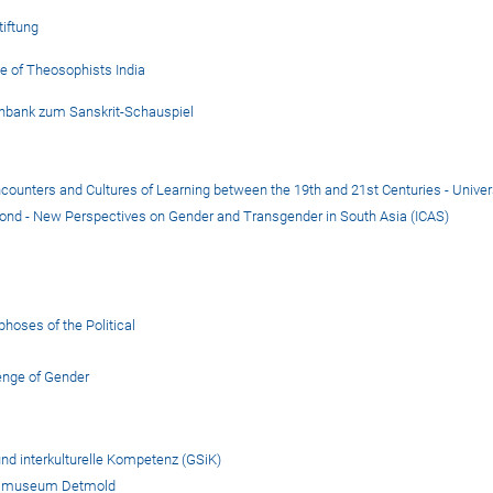
iftung
e of Theosophists India
nbank zum Sanskrit-Schauspiel
ounters and Cultures of Learning between the 19th and 21st Centuries - Univer
ond - New Perspectives on Gender and Transgender in South Asia (ICAS)
oses of the Political
enge of Gender
nd interkulturelle Kompetenz (GSiK)
esmuseum Detmold