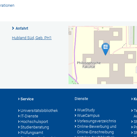
rationen
Anfahrt
Hubland Süd, Geb. PH1
Dienste
Service
K
WueStudy
Universitätsbibliothek
T
WueCampus
IT-Dienste
A
Vorlesungsverzeichnis
Hochschulsport
S
Online-Bewerbung und
Studienberatung
P
Online-Einschreibung
Prüfungsamt
S