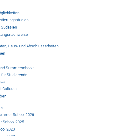
glichkeiten
ntierungsstudien
 Südasien
stungsnachweise
aten, Haus- und Abschlussarbeiten
nen
e und Summerschools
t für Studierende
nasi
t Cultures
ndien
ls
Summer School 2026
 School 2025
ool 2023