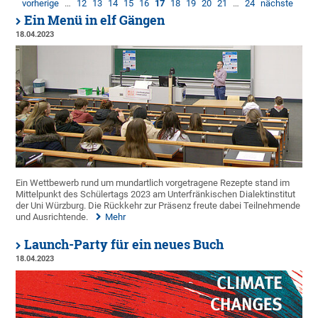
vorherige
…
12
13
14
15
16
17
18
19
20
21
…
24
nächste
Ein Menü in elf Gängen
18.04.2023
Ein Wettbewerb rund um mundartlich vorgetragene Rezepte stand im
Mittelpunkt des Schülertags 2023 am Unterfränkischen Dialektinstitut
der Uni Würzburg. Die Rückkehr zur Präsenz freute dabei Teilnehmende
und Ausrichtende.
Mehr
Launch-Party für ein neues Buch
18.04.2023