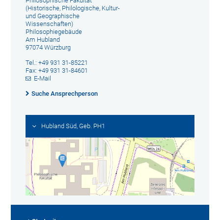
Philosophische Fakultät
(Historische, Philologische, Kultur-
und Geographische
Wissenschaften)
Philosophiegebäude
Am Hubland
97074 Würzburg
Tel.: +49 931 31-85221
Fax: +49 931 31-84601
E-Mail
Suche Ansprechperson
Hubland Süd, Geb. PH1