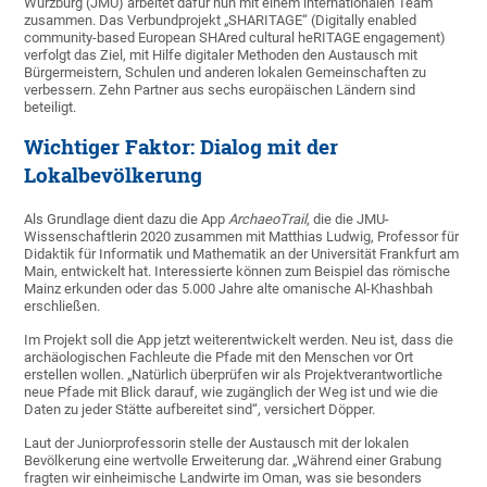
Würzburg (JMU) arbeitet dafür nun mit einem internationalen Team
zusammen. Das Verbundprojekt „SHARITAGE“ (Digitally enabled
community-based European SHAred cultural heRITAGE engagement)
verfolgt das Ziel, mit Hilfe digitaler Methoden den Austausch mit
Bürgermeistern, Schulen und anderen lokalen Gemeinschaften zu
verbessern. Zehn Partner aus sechs europäischen Ländern sind
beteiligt.
Wichtiger Faktor: Dialog mit der
Lokalbevölkerung
Als Grundlage dient dazu die App
ArchaeoTrail
, die die JMU-
Wissenschaftlerin 2020 zusammen mit Matthias Ludwig, Professor für
Didaktik für Informatik und Mathematik an der Universität Frankfurt am
Main, entwickelt hat. Interessierte können zum Beispiel das römische
Mainz erkunden oder das 5.000 Jahre alte omanische Al-Khashbah
erschließen.
Im Projekt soll die App jetzt weiterentwickelt werden. Neu ist, dass die
archäologischen Fachleute die Pfade mit den Menschen vor Ort
erstellen wollen. „Natürlich überprüfen wir als Projektverantwortliche
neue Pfade mit Blick darauf, wie zugänglich der Weg ist und wie die
Daten zu jeder Stätte aufbereitet sind“, versichert Döpper.
Laut der Juniorprofessorin stelle der Austausch mit der lokalen
Bevölkerung eine wertvolle Erweiterung dar. „Während einer Grabung
fragten wir einheimische Landwirte im Oman, was sie besonders