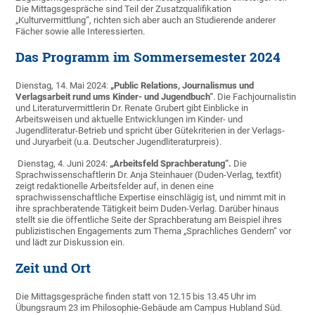
Die Mittagsgespräche sind Teil der Zusatzqualifikation
„Kulturvermittlung“, richten sich aber auch an Studierende anderer
Fächer sowie alle Interessierten.
Das Programm im Sommersemester 2024
Dienstag, 14. Mai 2024:
„Public Relations, Journalismus und
Verlagsarbeit rund ums Kinder- und Jugendbuch“
. Die Fachjournalistin
und Literaturvermittlerin Dr. Renate Grubert gibt Einblicke in
Arbeitsweisen und aktuelle Entwicklungen im Kinder- und
Jugendliteratur-Betrieb und spricht über Gütekriterien in der Verlags-
und Juryarbeit (u.a. Deutscher Jugendliteraturpreis).
Dienstag, 4. Juni 2024:
„Arbeitsfeld Sprachberatung“.
Die
Sprachwissenschaftlerin Dr. Anja Steinhauer (Duden-Verlag, textfit)
zeigt redaktionelle Arbeitsfelder auf, in denen eine
sprachwissenschaftliche Expertise einschlägig ist, und nimmt mit in
ihre sprachberatende Tätigkeit beim Duden-Verlag. Darüber hinaus
stellt sie die öffentliche Seite der Sprachberatung am Beispiel ihres
publizistischen Engagements zum Thema „Sprachliches Gendern“ vor
und lädt zur Diskussion ein.
Zeit und Ort
Die Mittagsgespräche finden statt von 12.15 bis 13.45 Uhr im
Übungsraum 23 im Philosophie-Gebäude am Campus Hubland Süd.