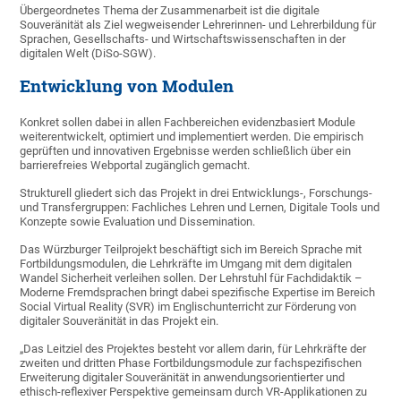
Übergeordnetes Thema der Zusammenarbeit ist die digitale
Souveränität als Ziel wegweisender Lehrerinnen- und Lehrerbildung für
Sprachen, Gesellschafts- und Wirtschaftswissenschaften in der
digitalen Welt (DiSo-SGW).
Entwicklung von Modulen
Konkret sollen dabei in allen Fachbereichen evidenzbasiert Module
weiterentwickelt, optimiert und implementiert werden. Die empirisch
geprüften und innovativen Ergebnisse werden schließlich über ein
barrierefreies Webportal zugänglich gemacht.
Strukturell gliedert sich das Projekt in drei Entwicklungs-, Forschungs-
und Transfergruppen: Fachliches Lehren und Lernen, Digitale Tools und
Konzepte sowie Evaluation und Dissemination.
Das Würzburger Teilprojekt beschäftigt sich im Bereich Sprache mit
Fortbildungsmodulen, die Lehrkräfte im Umgang mit dem digitalen
Wandel Sicherheit verleihen sollen. Der Lehrstuhl für Fachdidaktik –
Moderne Fremdsprachen bringt dabei spezifische Expertise im Bereich
Social Virtual Reality (SVR) im Englischunterricht zur Förderung von
digitaler Souveränität in das Projekt ein.
„Das Leitziel des Projektes besteht vor allem darin, für Lehrkräfte der
zweiten und dritten Phase Fortbildungsmodule zur fachspezifischen
Erweiterung digitaler Souveränität in anwendungsorientierter und
ethisch-reflexiver Perspektive gemeinsam durch VR-Applikationen zu