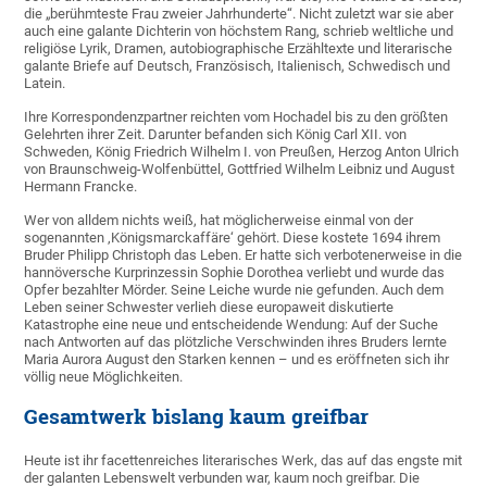
die „berühmteste Frau zweier Jahrhunderte“. Nicht zuletzt war sie aber
auch eine galante Dichterin von höchstem Rang, schrieb weltliche und
religiöse Lyrik, Dramen, autobiographische Erzähltexte und literarische
galante Briefe auf Deutsch, Französisch, Italienisch, Schwedisch und
Latein.
Ihre Korrespondenzpartner reichten vom Hochadel bis zu den größten
Gelehrten ihrer Zeit. Darunter befanden sich König Carl XII. von
Schweden, König Friedrich Wilhelm I. von Preußen, Herzog Anton Ulrich
von Braunschweig-Wolfenbüttel, Gottfried Wilhelm Leibniz und August
Hermann Francke.
Wer von alldem nichts weiß, hat möglicherweise einmal von der
sogenannten ‚Königsmarckaffäre‘ gehört. Diese kostete 1694 ihrem
Bruder Philipp Christoph das Leben. Er hatte sich verbotenerweise in die
hannöversche Kurprinzessin Sophie Dorothea verliebt und wurde das
Opfer bezahlter Mörder. Seine Leiche wurde nie gefunden. Auch dem
Leben seiner Schwester verlieh diese europaweit diskutierte
Katastrophe eine neue und entscheidende Wendung: Auf der Suche
nach Antworten auf das plötzliche Verschwinden ihres Bruders lernte
Maria Aurora August den Starken kennen – und es eröffneten sich ihr
völlig neue Möglichkeiten.
Gesamtwerk bislang kaum greifbar
Heute ist ihr facettenreiches literarisches Werk, das auf das engste mit
der galanten Lebenswelt verbunden war, kaum noch greifbar. Die