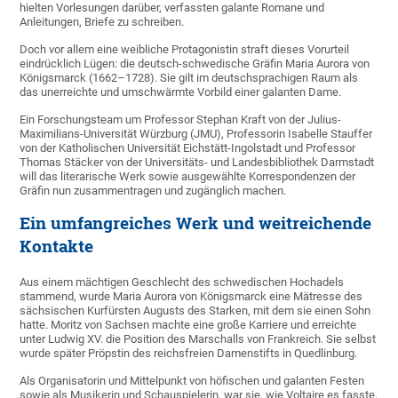
hielten Vorlesungen darüber, verfassten galante Romane und
Anleitungen, Briefe zu schreiben.
Doch vor allem eine weibliche Protagonistin straft dieses Vorurteil
eindrücklich Lügen: die deutsch-schwedische Gräfin Maria Aurora von
Königsmarck (1662–1728). Sie gilt im deutschsprachigen Raum als
das unerreichte und umschwärmte Vorbild einer galanten Dame.
Ein Forschungsteam um Professor Stephan Kraft von der Julius-
Maximilians-Universität Würzburg (JMU), Professorin Isabelle Stauffer
von der Katholischen Universität Eichstätt-Ingolstadt und Professor
Thomas Stäcker von der Universitäts- und Landesbibliothek Darmstadt
will das literarische Werk sowie ausgewählte Korrespondenzen der
Gräfin nun zusammentragen und zugänglich machen.
Ein umfangreiches Werk und weitreichende
Kontakte
Aus einem mächtigen Geschlecht des schwedischen Hochadels
stammend, wurde Maria Aurora von Königsmarck eine Mätresse des
sächsischen Kurfürsten Augusts des Starken, mit dem sie einen Sohn
hatte. Moritz von Sachsen machte eine große Karriere und erreichte
unter Ludwig XV. die Position des Marschalls von Frankreich. Sie selbst
wurde später Pröpstin des reichsfreien Damenstifts in Quedlinburg.
Als Organisatorin und Mittelpunkt von höfischen und galanten Festen
sowie als Musikerin und Schauspielerin, war sie, wie Voltaire es fasste,