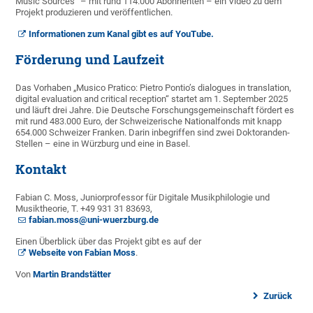
Music Sources“ – mit rund 114.000 Abonnenten – ein Video zu dem
Projekt produzieren und veröffentlichen.
Informationen zum Kanal gibt es auf YouTube.
Förderung und Laufzeit
Das Vorhaben „Musico Pratico: Pietro Pontio’s dialogues in translation,
digital evaluation and critical reception“ startet am 1. September 2025
und läuft drei Jahre. Die Deutsche Forschungsgemeinschaft fördert es
mit rund 483.000 Euro, der Schweizerische Nationalfonds mit knapp
654.000 Schweizer Franken. Darin inbegriffen sind zwei Doktoranden-
Stellen – eine in Würzburg und eine in Basel.
Kontakt
Fabian C. Moss, Juniorprofessor für Digitale Musikphilologie und
Musiktheorie, T. +49 931 31 83693,
fabian.moss@uni-wuerzburg.de
Einen Überblick über das Projekt gibt es auf der
Webseite von Fabian Moss
.
Von
Martin Brandstätter
Zurück