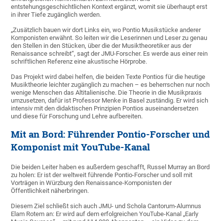
entstehungsgeschichtlichen Kontext ergänzt, womit sie überhaupt erst
in ihrer Tiefe zugänglich werden.
„Zusätzlich bauen wir dort Links ein, wo Pontio Musikstücke anderer
Komponisten erwähnt. So leiten wir die Leserinnen und Leser zu genau
den Stellen in den Stücken, über die der Musiktheoretiker aus der
Renaissance schreibt“, sagt der JMU-Forscher. Es werde aus einer rein
schriftlichen Referenz eine akustische Hörprobe.
Das Projekt wird dabei helfen, die beiden Texte Pontios für die heutige
Musiktheorie leichter zugänglich zu machen – es beherrschen nur noch
wenige Menschen das Altitalienische. Die Theorie in die Musikpraxis
umzusetzen, dafür ist Professor Menke in Basel zuständig. Er wird sich
intensiv mit den didaktischen Prinzipien Pontios auseinandersetzen
und diese für Forschung und Lehre aufbereiten.
Mit an Bord: Führender Pontio-Forscher und
Komponist mit YouTube-Kanal
Die beiden Leiter haben es außerdem geschafft, Russel Murray an Bord
zu holen: Er ist der weltweit führende Pontio-Forscher und soll mit
Vorträgen in Würzburg den Renaissance-Komponisten der
Öffentlichkeit näherbringen.
Diesem Ziel schließt sich auch JMU- und Schola Cantorum-Alumnus
Elam Rotem an: Er wird auf dem erfolgreichen YouTube-Kanal „Early