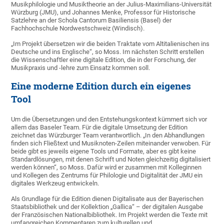
Musikphilologie und Musiktheorie an der Julius-Maximilians-Universität
Würzburg (JMU), und Johannes Menke, Professor für Historische
Satzlehre an der Schola Cantorum Basiliensis (Basel) der
Fachhochschule Nordwestschweiz (Windisch).
„Im Projekt übersetzen wir die beiden Traktate vom Altitalienischen ins
Deutsche und ins Englische“, so Moss. Im nächsten Schritt erstellen
die Wissenschaftler eine digitale Edition, die in der Forschung, der
Musikpraxis und -lehre zum Einsatz kommen soll.
Eine moderne Edition durch ein eigenes
Tool
Um die Übersetzungen und den Entstehungskontext kümmert sich vor
allem das Baseler Team. Für die digitale Umsetzung der Edition
zeichnet das Würzburger Team verantwortlich. „In den Abhandlungen
finden sich Fließtext und Musiknoten-Zeilen miteinander verwoben. Für
beide gibt es jeweils eigene Tools und Formate, aber es gibt keine
Standardlösungen, mit denen Schrift und Noten gleichzeitig digitalisiert
werden können“, so Moss. Dafür wird er zusammen mit Kolleginnen
und Kollegen des Zentrums für Philologie und Digitalität der JMU ein
digitales Werkzeug entwickeln.
Als Grundlage für die Edition dienen Digitalisate aus der Bayerischen
Staatsbibliothek und der Kollektion „Gallica“ – der digitalen Ausgabe
der Französischen Nationalbibliothek. Im Projekt werden die Texte mit
umfangreichen Kommentaren zum kulturellen und