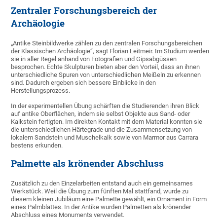
Zentraler Forschungsbereich der
Archäologie
„Antike Steinbildwerke zählen zu den zentralen Forschungsbereichen
der Klassischen Archäologie“, sagt Florian Leitmeir. Im Studium werden
sie in aller Regel anhand von Fotografien und Gipsabgüssen
besprochen. Echte Skulpturen bieten aber den Vorteil, dass an ihnen
unterschiedliche Spuren von unterschiedlichen Meißeln zu erkennen
sind. Dadurch ergeben sich bessere Einblicke in den
Herstellungsprozess.
In der experimentellen Übung schärften die Studierenden ihren Blick
auf antike Oberflächen, indem sie selbst Objekte aus Sand- oder
Kalkstein fertigten. Im direkten Kontakt mit dem Material konnten sie
die unterschiedlichen Härtegrade und die Zusammensetzung von
lokalem Sandstein und Muschelkalk sowie von Marmor aus Carrara
bestens erkunden.
Palmette als krönender Abschluss
Zusätzlich zu den Einzelarbeiten entstand auch ein gemeinsames
Werkstück. Weil die Übung zum fünften Mal stattfand, wurde zu
diesem kleinen Jubiläum eine Palmette gewählt, ein Ornament in Form
eines Palmblattes. In der Antike wurden Palmetten als krönender
Abschluss eines Monuments verwendet.