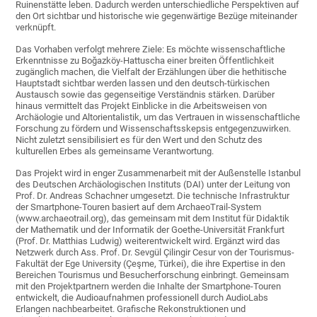
Ruinenstätte leben. Dadurch werden unterschiedliche Perspektiven auf
den Ort sichtbar und historische wie gegenwärtige Bezüge miteinander
verknüpft.
Das Vorhaben verfolgt mehrere Ziele: Es möchte wissenschaftliche
Erkenntnisse zu Boğazköy-Hattuscha einer breiten Öffentlichkeit
zugänglich machen, die Vielfalt der Erzählungen über die hethitische
Hauptstadt sichtbar werden lassen und den deutsch-türkischen
Austausch sowie das gegenseitige Verständnis stärken. Darüber
hinaus vermittelt das Projekt Einblicke in die Arbeitsweisen von
Archäologie und Altorientalistik, um das Vertrauen in wissenschaftliche
Forschung zu fördern und Wissenschaftsskepsis entgegenzuwirken.
Nicht zuletzt sensibilisiert es für den Wert und den Schutz des
kulturellen Erbes als gemeinsame Verantwortung.
Das Projekt wird in enger Zusammenarbeit mit der Außenstelle Istanbul
des Deutschen Archäologischen Instituts (DAI) unter der Leitung von
Prof. Dr. Andreas Schachner umgesetzt. Die technische Infrastruktur
der Smartphone-Touren basiert auf dem ArchaeoTrail-System
(www.archaeotrail.org), das gemeinsam mit dem Institut für Didaktik
der Mathematik und der Informatik der Goethe-Universität Frankfurt
(Prof. Dr. Matthias Ludwig) weiterentwickelt wird. Ergänzt wird das
Netzwerk durch Ass. Prof. Dr. Sevgül Çilingir Cesur von der Tourismus-
Fakultät der Ege University (Çeşme, Türkei), die ihre Expertise in den
Bereichen Tourismus und Besucherforschung einbringt. Gemeinsam
mit den Projektpartnern werden die Inhalte der Smartphone-Touren
entwickelt, die Audioaufnahmen professionell durch AudioLabs
Erlangen nachbearbeitet. Grafische Rekonstruktionen und