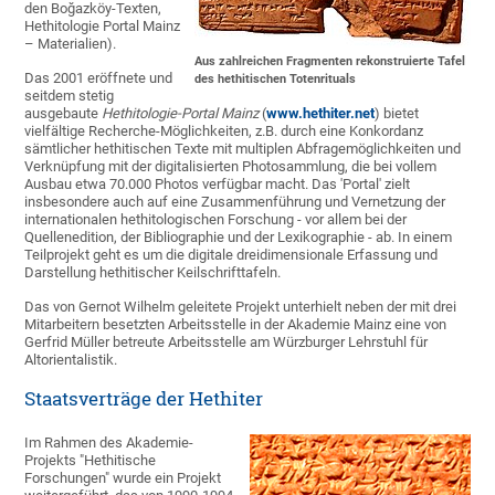
den Boğazköy-Texten,
Hethitologie Portal Mainz
– Materialien).
Aus zahlreichen Fragmenten rekonstruierte Tafel
Das 2001 eröffnete und
des hethitischen Totenrituals
seitdem stetig
ausgebaute
Hethitologie-Portal Mainz
(
www.hethiter.net
) bietet
vielfältige Recherche-Möglichkeiten, z.B. durch eine Konkordanz
sämtlicher hethitischen Texte mit multiplen Abfragemöglichkeiten und
Verknüpfung mit der digitalisierten Photosammlung, die bei vollem
Ausbau etwa 70.000 Photos verfügbar macht. Das 'Portal' zielt
insbesondere auch auf eine Zusammenführung und Vernetzung der
internationalen hethitologischen Forschung - vor allem bei der
Quellenedition, der Bibliographie und der Lexikographie - ab. In einem
Teilprojekt geht es um die digitale dreidimensionale Erfassung und
Darstellung hethitischer Keilschrifttafeln.
Das von Gernot Wilhelm geleitete Projekt unterhielt neben der mit drei
Mitarbeitern besetzten Arbeitsstelle in der Akademie Mainz eine von
Gerfrid Müller betreute Arbeitsstelle am Würzburger Lehrstuhl für
Altorientalistik.
Staatsverträge der Hethiter
Im Rahmen des Akademie-
Projekts "Hethitische
Forschungen" wurde ein Projekt