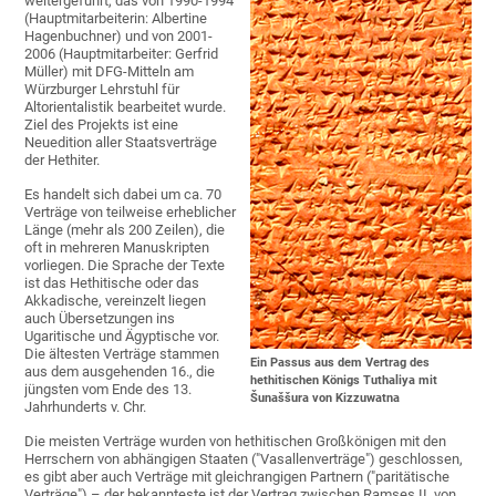
weitergeführt, das von 1990-1994
(Hauptmitarbeiterin: Albertine
Hagenbuchner) und von 2001-
2006 (Hauptmitarbeiter: Gerfrid
Müller) mit DFG-Mitteln am
Würzburger Lehrstuhl für
Altorientalistik bearbeitet wurde.
Ziel des Projekts ist eine
Neuedition aller Staatsverträge
der Hethiter.
Es handelt sich dabei um ca. 70
Verträge von teilweise erheblicher
Länge (mehr als 200 Zeilen), die
oft in mehreren Manuskripten
vorliegen. Die Sprache der Texte
ist das Hethitische oder das
Akkadische, vereinzelt liegen
auch Übersetzungen ins
Ugaritische und Ägyptische vor.
Die ältesten Verträge stammen
Ein Passus aus dem Vertrag des
aus dem ausgehenden 16., die
hethitischen Königs Tuthaliya mit
jüngsten vom Ende des 13.
Šunaššura von Kizzuwatna
Jahrhunderts v. Chr.
Die meisten Verträge wurden von hethitischen Großkönigen mit den
Herrschern von abhängigen Staaten ("Vasallenverträge") geschlossen,
es gibt aber auch Verträge mit gleichrangigen Partnern ("paritätische
Verträge") – der bekannteste ist der Vertrag zwischen Ramses II. von