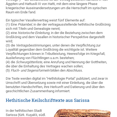
Ägypten und Hattusili III von Hatti, mit dem eine längere Phase
kriegerischer Auseinandersetzungen um die Herrschaft im syrischen
Raum ein Ende fand.
Ein typischer Vasallenvertrag weist fünf Elemente auf:
(1) Eine
Präambel
, in der der vertragausstellende hethitische Großkönig
sich mit Titeln und Genealogie nennt;
(2) eine
historische Einleitung
, in der die Beziehung zwischen dem
Großkönig und dem Vasallen in historischer Perspektive dargestellt
wird;
(3) die
Vertragsbestimmungen
, unter denen die Verpflichtung zur
Loyalität gegenüber dem Großkönig die wichtigste ist. Weitere
Verpflich­tungen können in Tributleistung, Heeresfolge im Kriegsfall,
Auslieferung von Flüchtlingen u.a.m. bestehen;
(4) die
Schwurgötterliste
, eine Anrufung und Nennung der Gottheiten,
die über die Einhaltung des Vertrages wachen sollen;
(5)
Fluch- und Segensformeln
bilden den Abschluss.
Die Texte werden digital im "Hethitologie Portal" publiziert, und zwar in
Umschrift und Übersetzung sowie mit einer Einleitung, die über die
benutzten Handschriften, ihre Herkunft und Datierung und über den
geschichtlichen Zusammenhang informiert.
Hethitische Keilschrifttexte aus Sarissa
In der hethitischen Stadt
Sarissa (türk. Kuşaklı, südl.