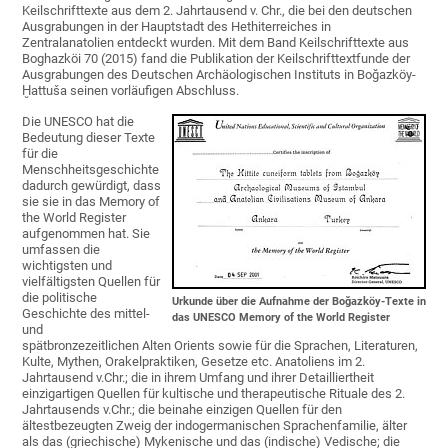
Keilschrifttexte aus dem 2. Jahrtausend v. Chr., die bei den deutschen
Ausgrabungen in der Hauptstadt des Hethiterreiches in
Zentralanatolien entdeckt wurden. Mit dem Band Keilschrifttexte aus
Boghazköi 70 (2015) fand die Publikation der Keilschrifttextfunde der
Ausgrabungen des Deutschen Archäologischen Instituts in Boğazköy-
Ḫattuša seinen vorläufigen Abschluss.
Die UNESCO hat die
Bedeutung dieser Texte
für die
Menschheitsgeschichte
dadurch gewürdigt, dass
sie sie in das Memory of
the World Register
aufgenommen hat. Sie
umfassen die
wichtigsten und
vielfältigsten Quellen für
die politische
Urkunde über die Aufnahme der Boğazköy-Texte in
Geschichte des mittel-
das UNESCO Memory of the World Register
und
spätbronzezeitlichen Alten Orients sowie für die Sprachen, Literaturen,
Kulte, Mythen, Orakelpraktiken, Gesetze etc. Anatoliens im 2.
Jahrtausend v.Chr.; die in ihrem Umfang und ihrer Detailliertheit
einzigartigen Quellen für kultische und therapeutische Rituale des 2.
Jahrtausends v.Chr.; die beinahe einzigen Quellen für den
ältestbezeugten Zweig der indogermanischen Sprachenfamilie, älter
als das (griechische) Mykenische und das (indische) Vedische; die