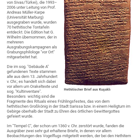
von Sivas/Türkei), die 1993–
2006 unter Leitung von Prof.
Andreas Müller-Karpe
(Universität Marburg)
ausgegraben wurde, wurden
70 hethitische Tontafeln
entdeckt. Die Edition hat G.
Wilhelm übernommen, der in
mehreren
Ausgrabungskampagnen als
Grabungsphilologe "vor Ort"
mitgearbeitet hat.
Die im sog. "Gebäude A"
gefundenen Texte stammen
alle aus dem 13. Jahrhundert
v. Chr.; es handelt sich dabei
vor allem um Orakeltexte und
Hethitischer Brief aus Kuşaklı
sog. "Kultinventare".
Besonders wichtig sind die
Fragmente des Rituals eines Frühlingsfestes, das von dem
hethitischen Großkönig in der Stadt Sarissa bzw. in einem Heiligtum im
Gebirge oberhalb der Stadt zu Ehren des örtlichen Gewittergottes
gefeiert wurde.
Im "Tempel C", der schon um 1360 v. Chr. zerstört wurde, fanden die
Ausgräber zwei sehr gut erhaltene Briefe, in denen vor allem
Beobachtungen des Vogelflugs mitgeteilt werden, der bei den Hethitern