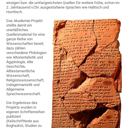
einzigen bzw. die umfangreichsten Quellen für weitere frühe, schon im
2. Jahrtausend v.Chr. ausgestorbene Sprachen wie Hattisch und
Hurritisch.
Das Akademie-Projekt
stellte damit ein
unerläßliches
Quellenmaterial für eine
ganze Reihe von
Wissenschaften bereit;
dazu zählen
verschiedene Philologien
wie Altorientalistik und
Ägyptologie, Alte
Geschichte,
Alttestamentliche
Wissenschaft,
Religionswissenschaft,
Indogermanistik und
Allgemeine
Sprachwissenschaft.
Die Ergebnisse des
Projekts wurden in
eigenen Schriftenreihen
publiziert
(Keilschrifttexte aus
Boghazköi, Studien zu