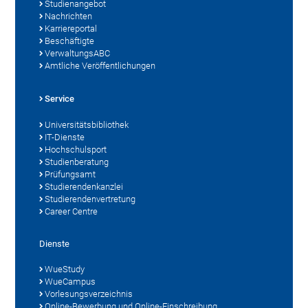
Studienangebot
Nachrichten
Karriereportal
Beschäftigte
VerwaltungsABC
Amtliche Veröffentlichungen
Service
Universitätsbibliothek
IT-Dienste
Hochschulsport
Studienberatung
Prüfungsamt
Studierendenkanzlei
Studierendenvertretung
Career Centre
Dienste
WueStudy
WueCampus
Vorlesungsverzeichnis
Online-Bewerbung und Online-Einschreibung