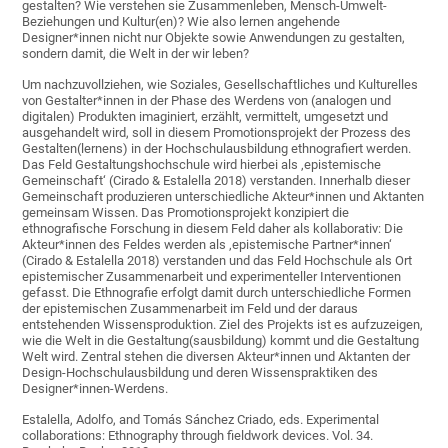
gestalten? Wie verstehen sie Zusammenleben, Mensch-Umwelt-
Beziehungen und Kultur(en)? Wie also lernen angehende
Designer*innen nicht nur Objekte sowie Anwendungen zu gestalten,
sondern damit, die Welt in der wir leben?
Um nachzuvollziehen, wie Soziales, Gesellschaftliches und Kulturelles
von Gestalter*innen in der Phase des Werdens von (analogen und
digitalen) Produkten imaginiert, erzählt, vermittelt, umgesetzt und
ausgehandelt wird, soll in diesem Promotionsprojekt der Prozess des
Gestalten(lernens) in der Hochschulausbildung ethnografiert werden.
Das Feld Gestaltungshochschule wird hierbei als ‚epistemische
Gemeinschaft‘ (Cirado & Estalella 2018) verstanden. Innerhalb dieser
Gemeinschaft produzieren unterschiedliche Akteur*innen und Aktanten
gemeinsam Wissen. Das Promotionsprojekt konzipiert die
ethnografische Forschung in diesem Feld daher als kollaborativ: Die
Akteur*innen des Feldes werden als ‚epistemische Partner*innen‘
(Cirado & Estalella 2018) verstanden und das Feld Hochschule als Ort
epistemischer Zusammenarbeit und experimenteller Interventionen
gefasst. Die Ethnografie erfolgt damit durch unterschiedliche Formen
der epistemischen Zusammenarbeit im Feld und der daraus
entstehenden Wissensproduktion. Ziel des Projekts ist es aufzuzeigen,
wie die Welt in die Gestaltung(sausbildung) kommt und die Gestaltung
Welt wird. Zentral stehen die diversen Akteur*innen und Aktanten der
Design-Hochschulausbildung und deren Wissenspraktiken des
Designer*innen-Werdens.
Estalella, Adolfo, and Tomás Sánchez Criado, eds. Experimental
collaborations: Ethnography through fieldwork devices. Vol. 34.