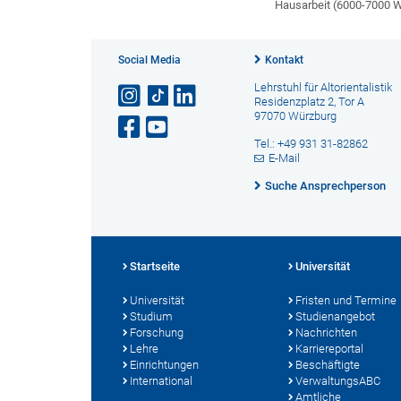
Hausarbeit (6000-7000 Wö
Social Media
Kontakt
Lehrstuhl für Altorientalistik
Residenzplatz 2, Tor A
97070 Würzburg
Tel.: +49 931 31-82862
E-Mail
Suche Ansprechperson
Startseite
Universität
Universität
Fristen und Termine
Studium
Studienangebot
Forschung
Nachrichten
Lehre
Karriereportal
Einrichtungen
Beschäftigte
International
VerwaltungsABC
Amtliche