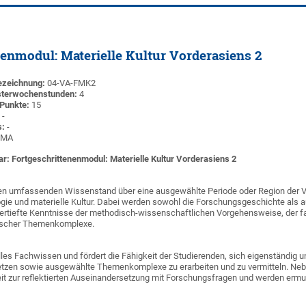
enmodul: Materielle Kultur Vorderasiens 2
ezeichnung:
04-VA-FMK2
terwochenstunden:
4
Punkte:
15
:
-
s:
-
MA
r: Fortgeschrittenenmodul: Materielle Kultur Vorderasiens 2
nen umfassenden Wissenstand über eine ausgewählte Periode oder Region der V
ogie und materielle Kultur. Dabei werden sowohl die Forschungsgeschichte als 
ertiefte Kenntnisse der methodisch-wissenschaftlichen Vorgehensweise, der f
ischer Themenkomplexe.
lles Fachwissen und fördert die Fähigkeit der Studierenden, sich eigenständig 
tzen sowie ausgewählte Themenkomplexe zu erarbeiten und zu vermitteln. Neb
it zur reflektierten Auseinandersetzung mit Forschungsfragen und werden ermut