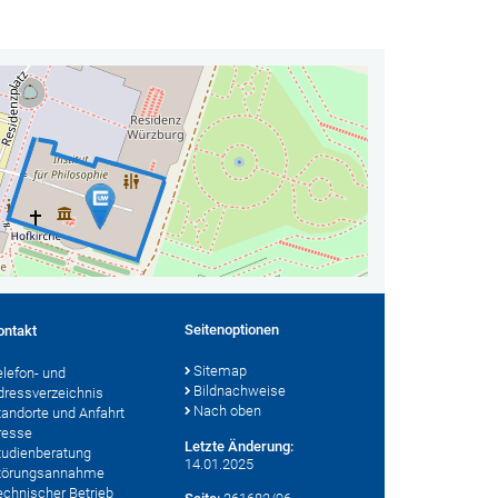
Seitenoptionen
ontakt
Sitemap
elefon- und
Bildnachweise
dressverzeichnis
Nach oben
tandorte und Anfahrt
resse
Letzte Änderung:
tudienberatung
14.01.2025
törungsannahme
echnischer Betrieb