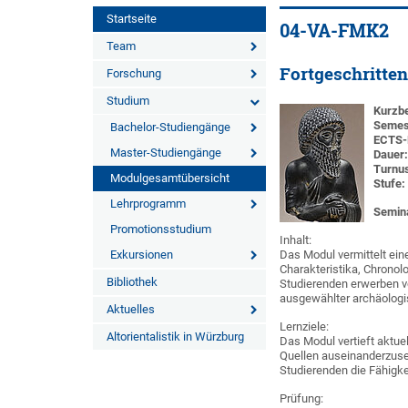
Startseite
04-VA-FMK2
Team
Fortgeschritten
Forschung
Studium
Kurzb
Semes
Bachelor-Studiengänge
ECTS-
Master-Studiengänge
Dauer
Turnu
Modulgesamtübersicht
Stufe
:
Lehrprogramm
Semina
Promotionsstudium
Inhalt:
Exkursionen
Das Modul vermittelt ei
Charakteristika, Chronol
Bibliothek
Studierenden erwerben v
ausgewählter archäolog
Aktuelles
Lernziele:
Altorientalistik in Würzburg
Das Modul vertieft aktue
Quellen auseinanderzuse
Studierenden die Fähigke
Prüfung: