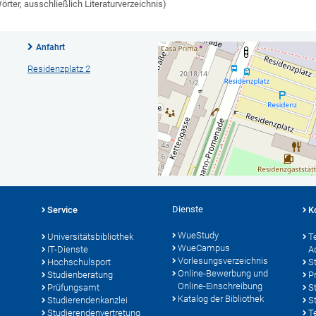
rter, ausschließlich Literaturverzeichnis)
Anfahrt
Residenzplatz 2
Dienste
Service
K
WueStudy
Universitätsbibliothek
T
WueCampus
IT-Dienste
A
Vorlesungsverzeichnis
Hochschulsport
S
Online-Bewerbung und
Studienberatung
P
Online-Einschreibung
Prüfungsamt
S
Katalog der Bibliothek
Studierendenkanzlei
S
Studierendenvertretung
T