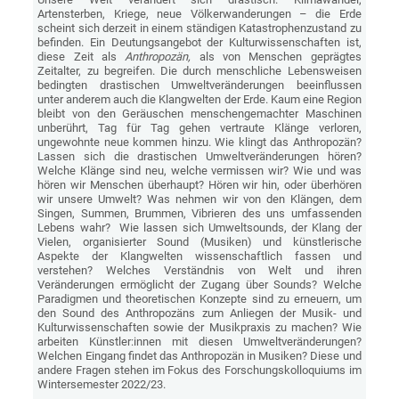
Artensterben, Kriege, neue Völkerwanderungen – die Erde
scheint sich derzeit in einem ständigen Katastrophenzustand zu
befinden. Ein Deutungsangebot der Kulturwissenschaften ist,
diese Zeit als
Anthropozän,
als von Menschen geprägtes
Zeitalter, zu begreifen. Die durch menschliche Lebensweisen
bedingten drastischen Umweltveränderungen beeinflussen
unter anderem auch die Klangwelten der Erde. Kaum eine Region
bleibt von den Geräuschen menschengemachter Maschinen
unberührt, Tag für Tag gehen vertraute Klänge verloren,
ungewohnte neue kommen hinzu. Wie klingt das Anthropozän?
Lassen sich die drastischen Umweltveränderungen hören?
Welche Klänge sind neu, welche vermissen wir? Wie und was
hören wir Menschen überhaupt? Hören wir hin, oder überhören
wir unsere Umwelt? Was nehmen wir von den Klängen, dem
Singen, Summen, Brummen, Vibrieren des uns umfassenden
Lebens wahr? Wie lassen sich Umweltsounds, der Klang der
Vielen, organisierter Sound (Musiken) und künstlerische
Aspekte der Klangwelten wissenschaftlich fassen und
verstehen? Welches Verständnis von Welt und ihren
Veränderungen ermöglicht der Zugang über Sounds? Welche
Paradigmen und theoretischen Konzepte sind zu erneuern, um
den Sound des Anthropozäns zum Anliegen der Musik- und
Kulturwissenschaften sowie der Musikpraxis zu machen? Wie
arbeiten Künstler:innen mit diesen Umweltveränderungen?
Welchen Eingang findet das Anthropozän in Musiken? Diese und
andere Fragen stehen im Fokus des Forschungskolloquiums im
Wintersemester 2022/23.