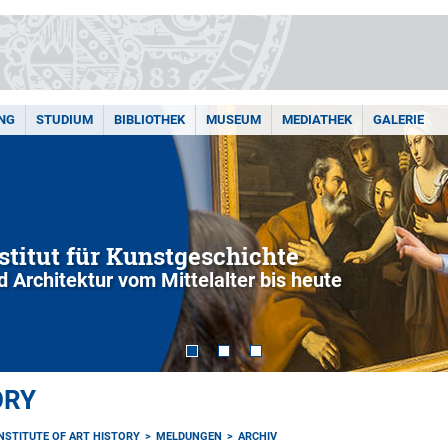
NG
STUDIUM
BIBLIOTHEK
MUSEUM
MEDIATHEK
GALERIE
nstitut für Kunstgeschichte
d Architektur vom Mittelalter bis heute
ORY
INSTITUTE OF ART HISTORY
MELDUNGEN
ARCHIV