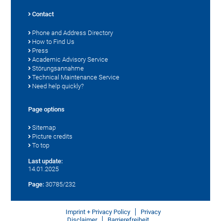
Contact
Phone and Address Directory
How to Find Us
Press
Academic Advisory Service
Störungsannahme
Technical Maintenance Service
Need help quickly?
Page options
Sitemap
Picture credits
To top
Last update:
14.01.2025
Page:
30785/232
Imprint + Privacy Policy
Privacy
Disclaimer
Barrierefreiheit