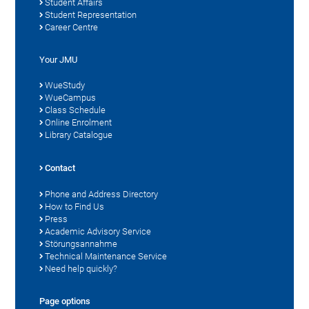
Student Affairs
Student Representation
Career Centre
Your JMU
WueStudy
WueCampus
Class Schedule
Online Enrolment
Library Catalogue
Contact
Phone and Address Directory
How to Find Us
Press
Academic Advisory Service
Störungsannahme
Technical Maintenance Service
Need help quickly?
Page options