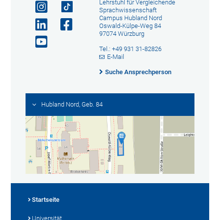
Lehrstuhl für Vergleichende
Sprachwissenschaft
Campus Hubland Nord
Oswald-Külpe-Weg 84
97074 Würzburg
Tel.: +49 931 31-82826
E-Mail
Suche Ansprechperson
Hubland Nord, Geb. 84
Startseite
Universität