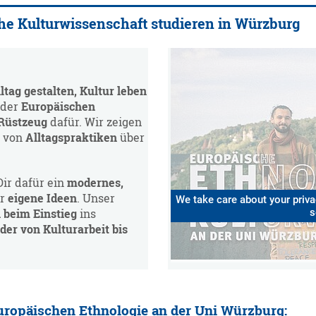
he Kulturwissenschaft studieren in Würzburg
ltag gestalten, Kultur leben
 der
Europäischen
 Rüstzeug
dafür. Wir zeigen
– von
Alltagspraktiken
über
Dir dafür ein
modernes,
ür
eigene Ideen
. Unser
We take care about your privac
s
 beim Einstieg
ins
der von Kulturarbeit bis
Europäischen Ethnologie an der Uni Würzburg: