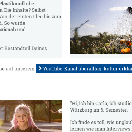
Plastikmüll
über
s
. Die Inhalte? Selbst
 Von der ersten Idee bis zum
nd. So wurde
axisnah
und
er Bestandteil Deines
lme auf unserem
YouTube-Kanal überalltag. kultur erklä
"Hi, ich bin Carla, ich stud
Würzburg im 6. Semester.
Ich finde es toll, wie unglau
lernen wie man Interviews 