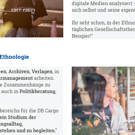
digitale Medien analysiert 
sich selbst und seine eige
Ihr seht schon, in der Ethn
täglichen Gesellschaftsthe
Neugier!"
 Ethnologie
een
,
Archiven
,
Verlagen
, in
urmanagement
arbeiten.
iche Zusammenhänge zu
– auch in
Politikberatung
,
bereichs für die DB Cargo
ein Studium der
ngsalltag,
tehen und zu begleiten."