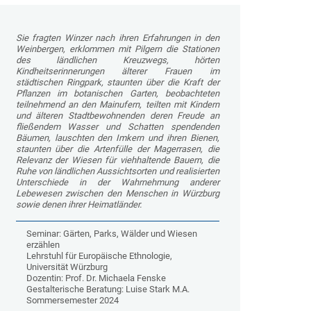
Sie fragten Winzer nach ihren Erfahrungen in den
Weinbergen, erklommen mit Pilgern die Stationen
des ländlichen Kreuzwegs, hörten
Kindheitserinnerungen älterer Frauen im
städtischen Ringpark, staunten über die Kraft der
Pflanzen im botanischen Garten, beobachteten
teilnehmend an den Mainufern, teilten mit Kindern
und älteren Stadtbewohnenden deren Freude an
fließendem Wasser und Schatten spendenden
Bäumen, lauschten den Imkern und ihren Bienen,
staunten über die Artenfülle der Magerrasen, die
Relevanz der Wiesen für viehhaltende Bauern, die
Ruhe von ländlichen Aussichtsorten und realisierten
Unterschiede in der Wahrnehmung anderer
Lebewesen zwischen den Menschen in Würzburg
sowie denen ihrer Heimatländer.
Seminar: Gärten, Parks, Wälder und Wiesen
erzählen
Lehrstuhl für Europäische Ethnologie,
Universität Würzburg
Dozentin: Prof. Dr. Michaela Fenske
Gestalterische Beratung: Luise Stark M.A.
Sommersemester 2024