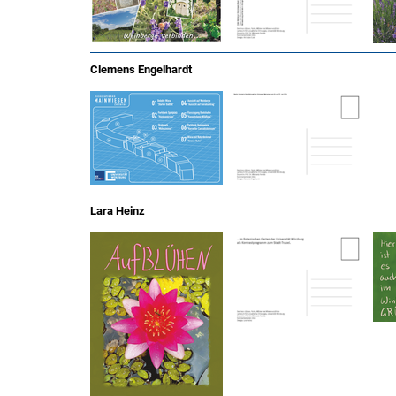
Clemens Engelhardt
Lara Heinz