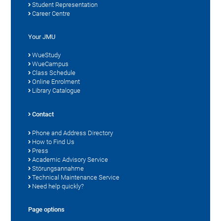
Student Representation
Career Centre
Your JMU
WueStudy
WueCampus
Class Schedule
Online Enrolment
Library Catalogue
Contact
Phone and Address Directory
How to Find Us
Press
Academic Advisory Service
Störungsannahme
Technical Maintenance Service
Need help quickly?
Page options