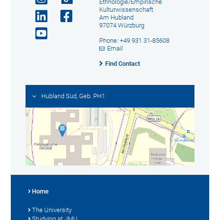
Ethnologie/Empirische
Kulturwissenschaft
Am Hubland
97074 Würzburg
Phone: +49 931 31-85608
Email
Find Contact
Hubland Süd, Geb. PH1
Home
The University
Studying at JMU