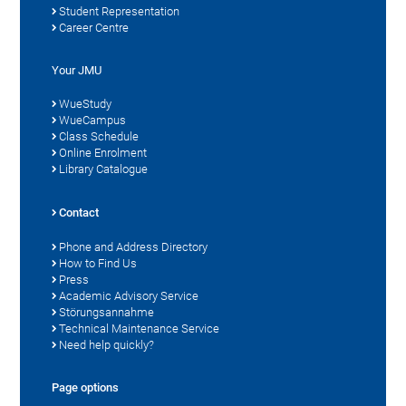
Student Representation
Career Centre
Your JMU
WueStudy
WueCampus
Class Schedule
Online Enrolment
Library Catalogue
Contact
Phone and Address Directory
How to Find Us
Press
Academic Advisory Service
Störungsannahme
Technical Maintenance Service
Need help quickly?
Page options