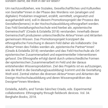
sondern damit, die Welt in der wir leben?
Um nachzuvollziehen, wie Soziales, Gesellschaftliches und Kulturelles
von Gestalter*innen in der Phase des Werdens von (analogen und
digitalen) Produkten imaginiert, erzählt, vermittelt, umgesetzt und
ausgehandelt wird, soll in diesem Promotionsprojekt der Prozess des
Gestalten(lernens) in der Hochschulausbildung ethnografiert werden.
Das Feld Gestaltungshochschule wird hierbei als ‚epistemische
Gemeinschaft‘ (Cirado & Estalella 2018) verstanden. Innerhalb dieser
Gemeinschaft produzieren unterschiedliche Akteur*innen und Aktanten
gemeinsam Wissen. Das Promotionsprojekt konzipiert die
ethnografische Forschung in diesem Feld daher als kollaborativ: Die
Akteur*innen des Feldes werden als ‚epistemische Partner*innen‘
(Cirado & Estalella 2018) verstanden und das Feld Hochschule als Ort
epistemischer Zusammenarbeit und experimenteller Interventionen
gefasst. Die Ethnografie erfolgt damit durch unterschiedliche Formen
der epistemischen Zusammenarbeit im Feld und der daraus
entstehenden Wissensproduktion. Ziel des Projekts ist es aufzuzeigen,
wie die Welt in die Gestaltung(sausbildung) kommt und die Gestaltung
Welt wird. Zentral stehen die diversen Akteur*innen und Aktanten der
Design-Hochschulausbildung und deren Wissenspraktiken des
Designer*innen-Werdens.
Estalella, Adolfo, and Tomás Sánchez Criado, eds. Experimental
collaborations: Ethnography through fieldwork devices. Vol. 34.
Berghahn Books, 2018.