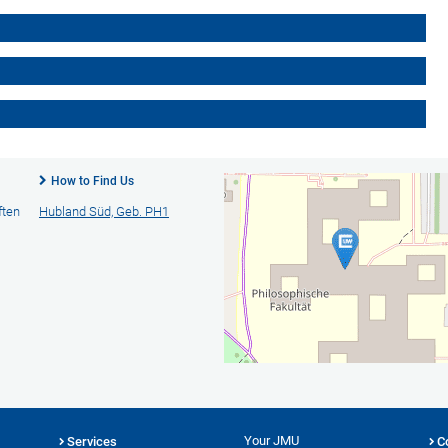
How to Find Us
ften
Hubland Süd, Geb. PH1
Your JMU
Services
C