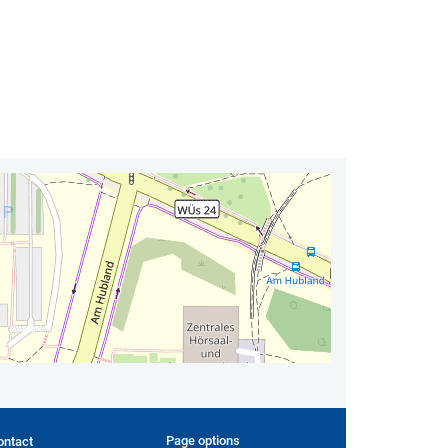
Page options
ontact