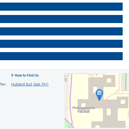
How to Find Us
ften
Hubland Süd, Geb. PH1