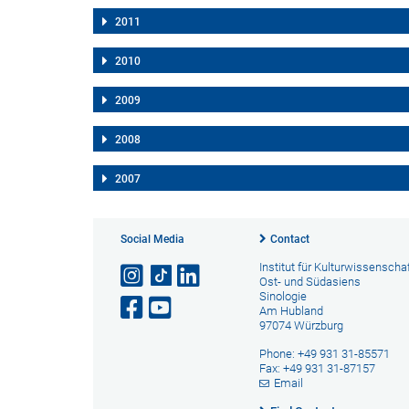
2011
2010
2009
2008
2007
Social Media
Contact
Institut für Kulturwissenscha
Ost- und Südasiens
Sinologie
Am Hubland
97074 Würzburg
Phone: +49 931 31-85571
Fax: +49 931 31-87157
Email