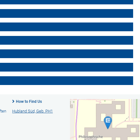
How to Find Us
ften
Hubland Süd, Geb. PH1