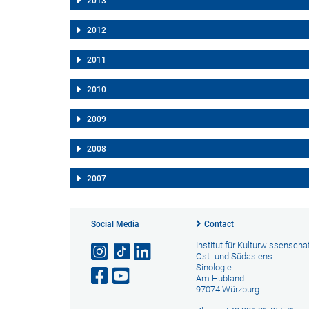
2013
2012
2011
2010
2009
2008
2007
Social Media
Contact
Institut für Kulturwissenscha
Ost- und Südasiens
Sinologie
Am Hubland
97074 Würzburg