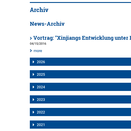
Archiv
News-Archiv
Vortrag: "Xinjiangs Entwicklung unte
04/15/2016
more
2026
2025
2024
2023
2022
2021