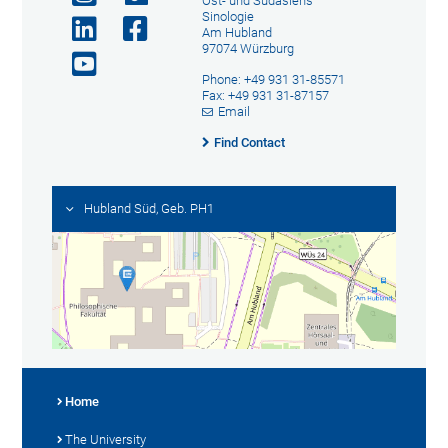
Ost- und Südasiens
Sinologie
Am Hubland
97074 Würzburg
Phone: +49 931 31-85571
Fax: +49 931 31-87157
Email
Find Contact
Hubland Süd, Geb. PH1
Home
The University