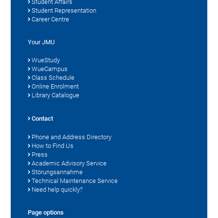
Student Affairs
Student Representation
Career Centre
Your JMU
WueStudy
WueCampus
Class Schedule
Online Enrolment
Library Catalogue
Contact
Phone and Address Directory
How to Find Us
Press
Academic Advisory Service
Störungsannahme
Technical Maintenance Service
Need help quickly?
Page options