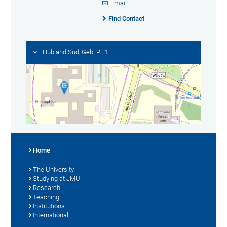
Email
Find Contact
Hubland Süd, Geb. PH1
Home
The University
Studying at JMU
Research
Teaching
Institutions
International