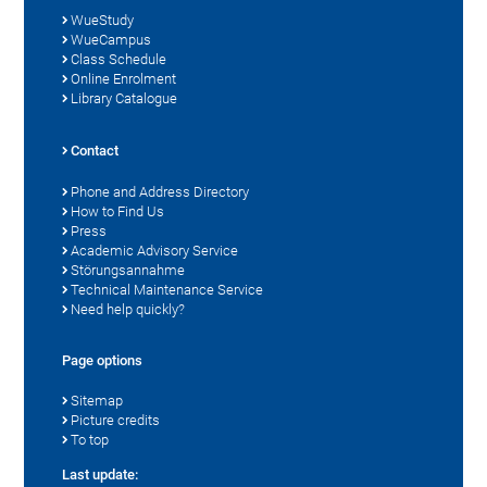
WueStudy
WueCampus
Class Schedule
Online Enrolment
Library Catalogue
Contact
Phone and Address Directory
How to Find Us
Press
Academic Advisory Service
Störungsannahme
Technical Maintenance Service
Need help quickly?
Page options
Sitemap
Picture credits
To top
Last update: