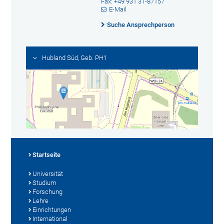
Fax: +49 931 31-87157
E-Mail
Suche Ansprechperson
Hubland Süd, Geb. PH1
Startseite
Universität
Studium
Forschung
Lehre
Einrichtungen
International