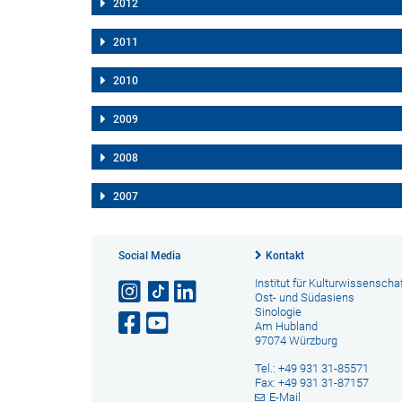
2012
2011
2010
2009
2008
2007
Social Media
Kontakt
Institut für Kulturwissenscha
Ost- und Südasiens
Sinologie
Am Hubland
97074 Würzburg
Tel.: +49 931 31-85571
Fax: +49 931 31-87157
E-Mail