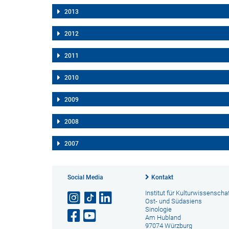
2013
2012
2011
2010
2009
2008
2007
Social Media
Kontakt
Institut für Kulturwissenscha
Ost- und Südasiens
Sinologie
Am Hubland
97074 Würzburg