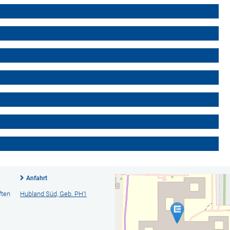
Anfahrt
ften
Hubland Süd, Geb. PH1