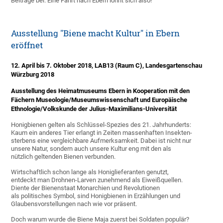
Beiträge bei. Eine Fahrt nach Ebern lohnt sich also!
Ausstellung "Biene macht Kultur" in Ebern
eröffnet
12. April bis 7. Oktober 2018, LAB13 (Raum C), Landesgartenschau
Würzburg 2018
Ausstellung des Heimatmuseums Ebern in Kooperation mit den
Fächern Museologie/Museumswissenschaft und Europäische
Ethnologie/Volkskunde der Julius-Maximilians-Universität
Honigbienen gelten als Schlüssel-Spe­zies des 21. Jahrhunderts: ­
Kaum ein anderes Tier erlangt in Zeiten massenhaften Insekten-
sterbens eine vergleichbare Aufmerksamkeit. Dabei ist nicht nur
unsere Natur, sondern auch unsere Kultur eng mit den als
nützlich geltenden Bienen verbunden.
Wirtschaftlich schon lange als Honiglieferanten genutzt,
entdeckt man Drohnen-Larven zunehmend als Eiweißquellen.
Diente der Bienenstaat Monarchien und Revolutionen
als politisches Symbol, sind Honigbienen in Erzählungen und
Glaubensvorstellungen nach wie vor präsent.
Doch warum wurde die Biene Maja zuerst bei Soldaten populär?