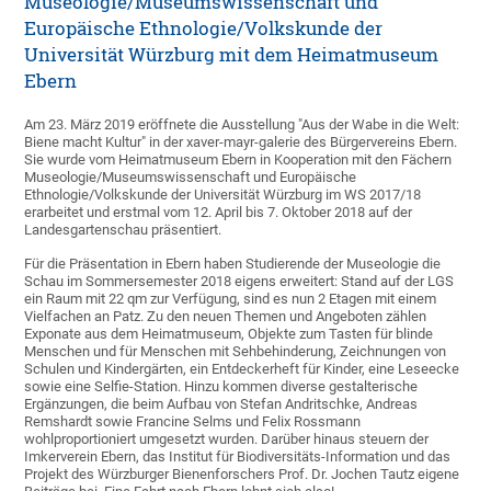
Museologie/Museumswissenschaft und
Europäische Ethnologie/Volkskunde der
Universität Würzburg mit dem Heimatmuseum
Ebern
Am 23. März 2019 eröffnete die Ausstellung "Aus der Wabe in die Welt:
Biene macht Kultur" in der xaver-mayr-galerie des Bürgervereins Ebern.
Sie wurde vom Heimatmuseum Ebern in Kooperation mit den Fächern
Museologie/Museumswissenschaft und Europäische
Ethnologie/Volkskunde der Universität Würzburg im WS 2017/18
erarbeitet und erstmal vom 12. April bis 7. Oktober 2018 auf der
Landesgartenschau präsentiert.
Für die Präsentation in Ebern haben Studierende der Museologie die
Schau im Sommersemester 2018 eigens erweitert: Stand auf der LGS
ein Raum mit 22 qm zur Verfügung, sind es nun 2 Etagen mit einem
Vielfachen an Patz. Zu den neuen Themen und Angeboten zählen
Exponate aus dem Heimatmuseum, Objekte zum Tasten für blinde
Menschen und für Menschen mit Sehbehinderung, Zeichnungen von
Schulen und Kindergärten, ein Entdeckerheft für Kinder, eine Leseecke
sowie eine Selfie-Station. Hinzu kommen diverse gestalterische
Ergänzungen, die beim Aufbau von Stefan Andritschke, Andreas
Remshardt sowie Francine Selms und Felix Rossmann
wohlproportioniert umgesetzt wurden. Darüber hinaus steuern der
Imkerverein Ebern, das Institut für Biodiversitäts-Information und das
Projekt des Würzburger Bienenforschers Prof. Dr. Jochen Tautz eigene