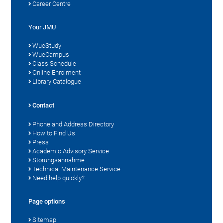
Career Centre
Your JMU
WueStudy
WueCampus
Class Schedule
Online Enrolment
Library Catalogue
Contact
Phone and Address Directory
How to Find Us
Press
Academic Advisory Service
Störungsannahme
Technical Maintenance Service
Need help quickly?
Page options
Sitemap