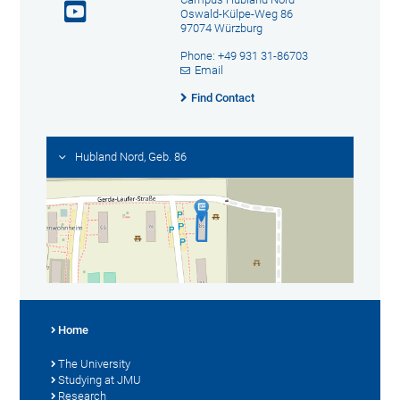
Oswald-Külpe-Weg 86
97074 Würzburg
Phone: +49 931 31-86703
Email
Find Contact
Hubland Nord, Geb. 86
Home
The University
Studying at JMU
Research