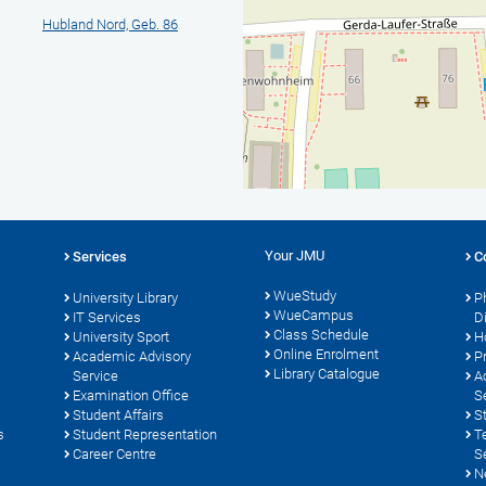
Hubland Nord, Geb. 86
Your JMU
Services
C
WueStudy
University Library
P
WueCampus
s
IT Services
D
Class Schedule
University Sport
H
Online Enrolment
Academic Advisory
P
Library Catalogue
Service
A
Examination Office
S
Student Affairs
S
s
Student Representation
T
Career Centre
S
N