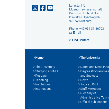
Lehrstuhl für
Museumswissenschaft
Campus Hubland Nord
Oswald-Külpe-Weg 86
97074 Würzburg
Phone: +49 931 31-86703
Email
Find Contact
Home
The University
The University
Dates and Deadlines
Studying at JMU
Degree Programme
Research
and Subjects
Teaching
News
Institutions
Jobs at JMU
International
Staff Members
Glossary of
Administrative Term
Official publications