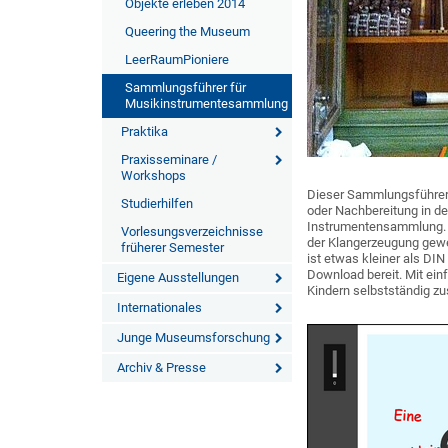
Objekte erleben 2014
Queering the Museum
LeerRaumPioniere
Sammlungsführer für
Musikinstrumentesammlung
Praktika
Praxisseminare /
Workshops
Dieser Sammlungsführer w
Studierhilfen
oder Nachbereitung in de
Instrumentensammlung. Du
Vorlesungsverzeichnisse
der Klangerzeugung gewe
früherer Semester
ist etwas kleiner als DI
Download bereit. Mit ein
Eigene Ausstellungen
Kindern selbstständig 
Internationales
Junge Museumsforschung
Archiv & Presse