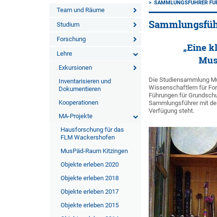
SAMMLUNGSFÜHRER FÜ
Team und Räume
Sammlungsfüh
Studium
Forschung
„Eine k
Lehre
Mus
Exkursionen
Die Studiensammlung Musi
Inventarisieren und
Wissenschaftlern für Fo
Dokumentieren
Führungen für Grundschu
Kooperationen
Sammlungsführer mit dem
Verfügung steht.
MA-Projekte
Hausforschung für das
FLM Wackershofen
MusPäd-Raum Kitzingen
Objekte erleben 2020
Objekte erleben 2018
Objekte erleben 2017
Objekte erleben 2015