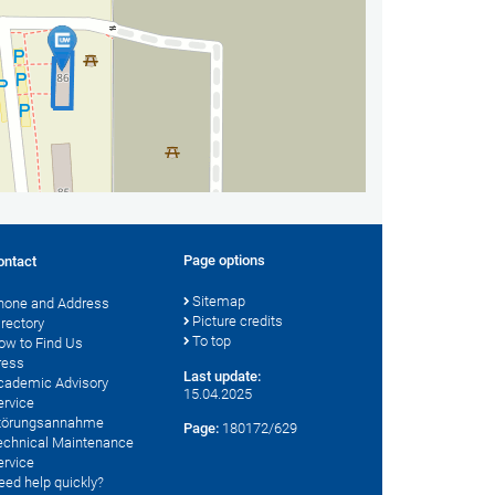
Page options
ontact
Sitemap
hone and Address
Picture credits
irectory
To top
ow to Find Us
ress
Last update:
cademic Advisory
15.04.2025
ervice
törungsannahme
Page:
180172/629
echnical Maintenance
ervice
eed help quickly?