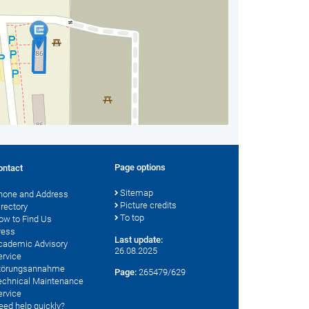
Page options
ontact
Sitemap
hone and Address
Picture credits
irectory
To top
ow to Find Us
ress
Last update:
cademic Advisory
26.08.2025
ervice
törungsannahme
Page:
265479/629
echnical Maintenance
ervice
eed help quickly?