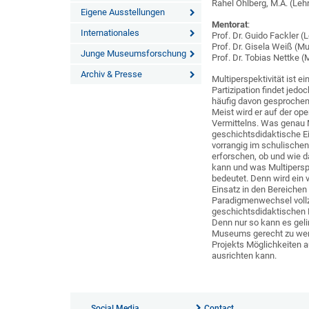
Rahel Ohlberg, M.A. (Le
Eigene Ausstellungen
Mentorat
:
Internationales
Prof. Dr. Guido Fackler 
Prof. Dr. Gisela Weiß 
Junge Museumsforschung
Prof. Dr. Tobias Nettke 
Archiv & Presse
Multiperspektivität ist e
Partizipation findet jed
häufig davon gesprochen
Meist wird er auf der o
Vermittelns. Was genau Mu
geschichtsdidaktische Ein
vorrangig im schulischen
erforschen, ob und wie d
kann und was Multipers
bedeutet. Denn wird ein v
Einsatz in den Bereichen
Paradigmenwechsel vollz
geschichtsdidaktischen P
Denn nur so kann es geli
Museums gerecht zu wer
Projekts Möglichkeiten a
ausrichten kann.
Social Media
Contact