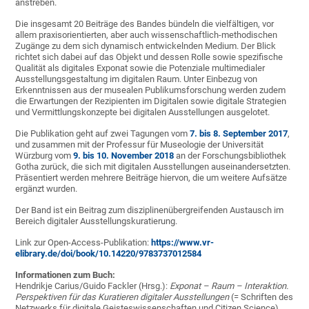
anstreben.
Die insgesamt 20 Beiträge des Bandes bündeln die vielfältigen, vor
allem praxisorientierten, aber auch wissenschaftlich-methodischen
Zugänge zu dem sich dynamisch entwickelnden Medium. Der Blick
richtet sich dabei auf das Objekt und dessen Rolle sowie spezifische
Qualität als digitales Exponat sowie die Potenziale multimedialer
Ausstellungsgestaltung im digitalen Raum. Unter Einbezug von
Erkenntnissen aus der musealen Publikumsforschung werden zudem
die Erwartungen der Rezipienten im Digitalen sowie digitale Strategien
und Vermittlungskonzepte bei digitalen Ausstellungen ausgelotet.
Die Publikation geht auf zwei Tagungen vom
7. bis 8. September 2017
,
und zusammen mit der Professur für Museologie der Universität
Würzburg vom
9. bis 10. November 2018
an der Forschungsbibliothek
Gotha zurück, die sich mit digitalen Ausstellungen auseinandersetzten.
Präsentiert werden mehrere Beiträge hiervon, die um weitere Aufsätze
ergänzt wurden.
Der Band ist ein Beitrag zum disziplinenübergreifenden Austausch im
Bereich digitaler Ausstellungskuratierung.
Link zur Open-Access-Publikation:
https://www.vr-
elibrary.de/doi/book/10.14220/9783737012584
Informationen zum Buch:
Hendrikje Carius/Guido Fackler (Hrsg.):
Exponat – Raum – Interaktion.
Perspektiven für das Kuratieren digitaler Ausstellungen
(= Schriften des
Netzwerks für digitale Geisteswissenschaften und Citizen Science),