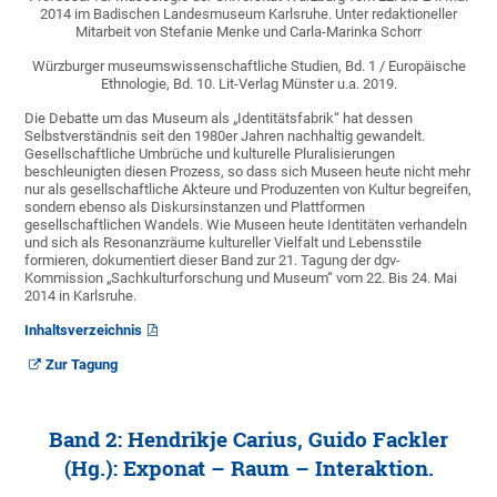
2014 im Badischen Landesmuseum Karlsruhe. Unter redaktioneller
Mitarbeit von Stefanie Menke und Carla-Marinka Schorr
Würzburger museumswissenschaftliche Studien, Bd. 1 / Europäische
Ethnologie, Bd. 10. Lit-Verlag Münster u.a. 2019.
Die Debatte um das Museum als „Identitätsfabrik“ hat dessen
Selbstverständnis seit den 1980er Jahren nachhaltig gewandelt.
Gesellschaftliche Umbrüche und kulturelle Pluralisierungen
beschleunigten diesen Prozess, so dass sich Museen heute nicht mehr
nur als gesellschaftliche Akteure und Produzenten von Kultur begreifen,
sondern ebenso als Diskursinstanzen und Plattformen
gesellschaftlichen Wandels. Wie Museen heute Identitäten verhandeln
und sich als Resonanzräume kultureller Vielfalt und Lebensstile
formieren, dokumentiert dieser Band zur 21. Tagung der dgv-
Kommission „Sachkulturforschung und Museum“ vom 22. Bis 24. Mai
2014 in Karlsruhe.
Inhaltsverzeichnis
Zur Tagung
Band 2: Hendrikje Carius, Guido Fackler
(Hg.): Exponat – Raum – Interaktion.