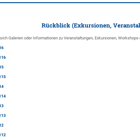
Rückblick (Exkursionen, Veransta
n sich Galerien oder Informationen zu Veranstaltungen, Exkursionen, Workshops
16
/16
15
/15
14
/14
13
/13
12
/12