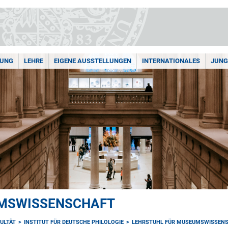
HUNG
LEHRE
EIGENE AUSSTELLUNGEN
INTERNATIONALES
JUNG
UMSWISSENSCHAFT
ULTÄT
INSTITUT FÜR DEUTSCHE PHILOLOGIE
LEHRSTUHL FÜR MUSEUMSWISSEN