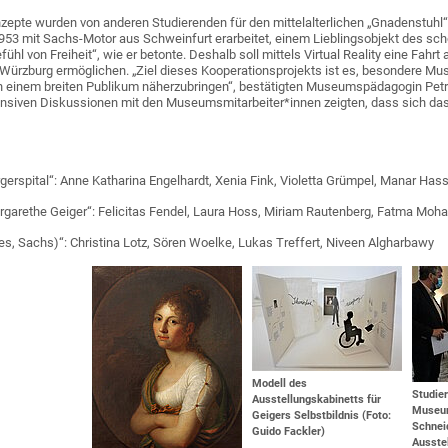
zepte wurden von anderen Studierenden für den mittelalterlichen „Gnadenstuhl
953 mit Sachs-Motor aus Schweinfurt erarbeitet, einem Lieblingsobjekt des sch
efühl von Freiheit“, wie er betonte. Deshalb soll mittels Virtual Reality eine Fahr
e Würzburg ermöglichen. „Ziel dieses Kooperationsprojekts ist es, besondere 
n einem breiten Publikum näherzubringen“, bestätigten Museumspädagogin Petra
ntensiven Diskussionen mit den Museumsmitarbeiter*innen zeigten, dass sich 
gerspital“: Anne Katharina Engelhardt, Xenia Fink, Violetta Grümpel, Manar Has
argarethe Geiger“: Felicitas Fendel, Laura Hoss, Miriam Rautenberg, Fatma Mo
es, Sachs)“: Christina Lotz, Sören Woelke, Lukas Treffert, Niveen Algharbawy
Modell des
Studier
Ausstellungskabinetts für
Museum
Geigers Selbstbildnis (Foto:
Schneid
Guido Fackler)
Ausste