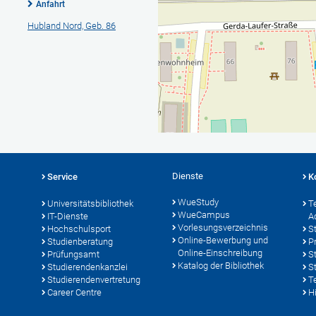
Anfahrt
Hubland Nord, Geb. 86
Dienste
Service
K
WueStudy
Universitätsbibliothek
T
WueCampus
IT-Dienste
A
Vorlesungsverzeichnis
Hochschulsport
S
Online-Bewerbung und
Studienberatung
P
Online-Einschreibung
Prüfungsamt
S
Katalog der Bibliothek
Studierendenkanzlei
S
Studierendenvertretung
T
Career Centre
Hi