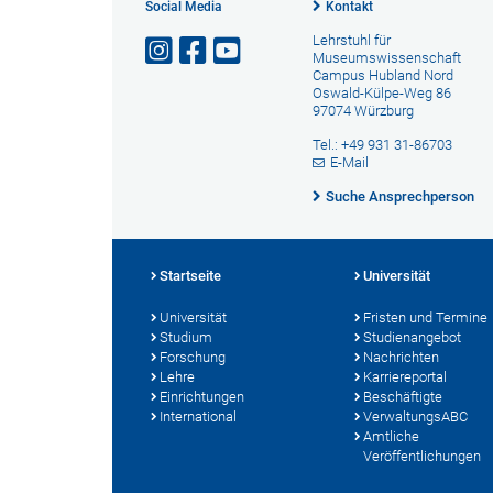
Social Media
Kontakt
Lehrstuhl für
Museumswissenschaft
Campus Hubland Nord
Oswald-Külpe-Weg 86
97074 Würzburg
Tel.: +49 931 31-86703
E-Mail
Suche Ansprechperson
Startseite
Universität
Universität
Fristen und Termine
Studium
Studienangebot
Forschung
Nachrichten
Lehre
Karriereportal
Einrichtungen
Beschäftigte
International
VerwaltungsABC
Amtliche
Veröffentlichungen