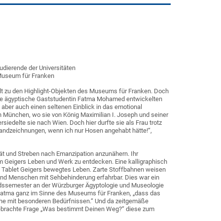
tudierende der Universitäten
 Museum für Franken
hlt zu den Highlight-Objekten des Museums für Franken. Doch
d die ägyptische Gaststudentin Fatma Mohamed entwickelten
 aber auch einen seltenen Einblick in das emotional
 München, wo sie von König Maximilian I. Joseph und seiner
delte sie nach Wien. Doch hier durfte sie als Frau trotz
 Handzeichnungen, wenn ich nur Hosen angehabt hätte!“,
ität und Streben nach Emanzipation anzunähern. Ihr
um Geigers Leben und Werk zu entdecken. Eine kalligraphisch
em Tablet Geigers bewegtes Leben. Zarte Stoffbahnen weisen
 und Menschen mit Sehbehinderung erfahrbar. Dies war ein
ndssemester an der Würzburger Ägyptologie und Museologie
so Fatma ganz im Sinne des Museums für Franken, „dass das
lche mit besonderen Bedürfnissen.“ Und da zeitgemäße
gebrachte Frage „Was bestimmt Deinen Weg?“ diese zum