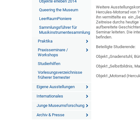
Objekte erleben 2014
Weitere Ausstellungskon
Queering the Museum
Hercules-Motorrad von 1
ihn vermittelte es ein „G
LeerRaumPioniere
Zeitreise durchs heutig
aufbereitete Geschichte
Sammlungsführer für
Seminar leiteten. Die i
Musikinstrumentesammlung
befinden.
Praktika
Beteiligte Studierende:
Praxisseminare /
Workshops
Objekt „Gnadenstuhl, Bür
Studierhilfen
Objekt „Selbstbildnis, M
Vorlesungsverzeichnisse
Objekt „Motorrad (Hercul
früherer Semester
Eigene Ausstellungen
Internationales
Junge Museumsforschung
Archiv & Presse