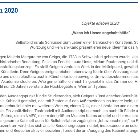
n 2020
Objekte erleben 2020:
„Wenn ich Hosen angehabt hätte“
Selbstbildnis als Schlüssel zum Leben einer fränkischen Künstlerin. S
Würzburg und Helwan/Kairo präsentieren neue Ideen für das
ngen Malerin Margarethe von Geiger, die 1783 in Schweinfurt geboren wurde, zä
sthistorischer Bedeutung. Felicitas Fendel, Laura Hoss, Miriam Rautenberg un
stellungskonzept: Es stellt Geigers zentrales Werk in den Mittelpunkt, gewährt
 Künstlerin. Denn Geigers ereignisreicher Lebensweg führte über Würzburg nach
 und sich selbstbewusst in Künstlerkreisen bewegte. Um weiterzukommen übersie
er Akademie studieren: „Wie gerne hätte ich mich hingesetzt in das Zimmer der
 Mit nur 26 Jahren verstarb die Hochbegabte in Wien an Typhus.
n den Ausgangspunkt für die Studierenden, sich Geigers künstlerischer Sensibil
als Kabinett gestaltet, das mit Zitaten auf den Außenwänden ins Innere lockt, 
eranschaulicht hier mit weiteren Werken, einem Quiz, einer Hörstation und ein
s. Ein zusätzliches Tastmodell mit Audiodeskription macht es auch für Blinde
 Fatma, die im NMEC, einem der größten Museen Kairos arbeitet und ihr Ausla
das gesamte Kabinett auch für Rollstuhlfahrer zugänglich. „Ich wünsche mir,“ 
urzentrum wird, das sich an alle Besuchergruppen richtet, insbesondere an so
en und Besucher aktiv einbeziehen, fordert die am Ausgang des Kabinetts an