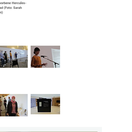
worbene Hercules-
ad (Foto: Sarah
t)