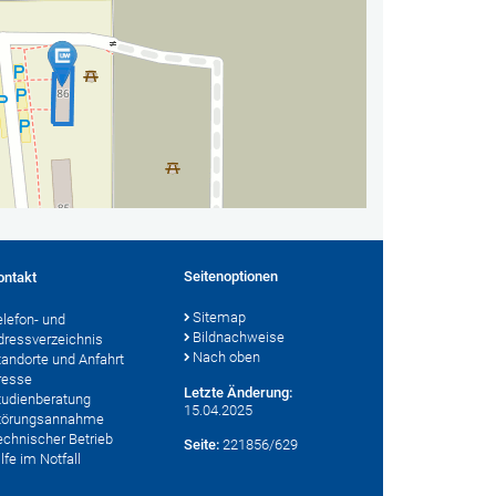
Seitenoptionen
ontakt
Sitemap
elefon- und
Bildnachweise
dressverzeichnis
Nach oben
tandorte und Anfahrt
resse
Letzte Änderung:
tudienberatung
15.04.2025
törungsannahme
echnischer Betrieb
Seite:
221856/629
lfe im Notfall