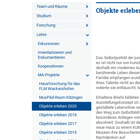
Team und Räume
Objekte erlebe
Studium
Forschung
Lehre
Exkursionen
Inventarisieren und
Dokumentieren
Das Selbstporträt der ju
es ist nicht nur von kun
Kooperationen
deshalb ein modernes Aus
berührende Leben dieser
MA-Projekte
Familie empfangen wurde
ihres Talents nicht an d
Hausforschung für das
notierte sie enttäuscht.
FLM Wackershofen
MusPäd-Raum Kitzingen
Erhaltene Briefe bildete
Ausstellungskonzept ist 
Objekte erleben 2020
gestaltete Lebenslinie v
den Weg zum Selbstbildni
Objekte erleben 2018
besonderes Anliegen von
absolviert. Deshalb ist 
Objekte erleben 2017
neue Haus zu einem Kult
Objekte erleben 2015
Museen ihre Besucherinn
Nachdenken auf.