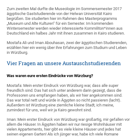
Zum zweiten Mal durfte die Museologie im Sommersemester 2017
ägyptische Gaststudierende von der Helwan Universität Kairo
begrüßen. Sie studierten hier im Rahmen des Masterprogramms
„Museum und Alte Kulturen“ für ein Semester. Im kommenden
Wintersemester werden wieder interessierte Kommiliton*innen aus
Deutschland ein halbes Jahr mit ihnen zusammen in Kairo studieren.
Mostafa Ali und Iman Abouhasan, zwei der ägyptischen Studierenden,
erzählen hier ein wenig über ihre Erfahrungen zum Studium und Leben
in Würzburg.
Vier Fragen an unsere Austauschstudierenden
Was waren eure ersten Eindrücke von Würzburg?
Mostafa: Mein erster Eindruck von Würzburg war, dass alle super
freundlich sind. Das hat sich unter anderem darin gezeigt, dass die
Professoren uns empfangen haben, als wir hier angekommen sind.
Das war total nett und würde in Ägypten so nicht passieren (lacht).
Außerdem ist Würzburg eine ziemliche kleine Stadt, ich meine,
zumindest für uns, weil wir ja Kairo gewohnt sind.
Iman: Mein erster Eindruck von Würzburg war großartig, mir gefallen vor
allem die Häuser. In Ägypten haben wir nur riesige Wohnhäuser mit
vielen Appartements, hier gibt es viele kleine Häuser und jedes hat
seinen eigenen Garten! Als ich jünger war, habe ich viele Romane