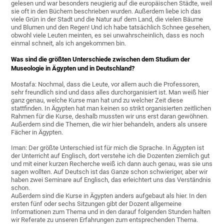
gelesen und war besonders neugierig auf die europäischen Städte, weil
sie oft in den Büchern beschrieben wurden. Außerdem liebe ich das
viele Grün in der Stadt und die Natur auf dem Land, die vielen Bäume
und Blumen und den Regen! Und ich habe tatsächlich Schnee gesehen,
obwohl viele Leuten meinten, es sei unwahrscheinlich, dass es noch
einmal schneit, als ich angekommen bin.
Was sind die größten Unterschiede zwischen dem Studium der
Museologie in Ägypten und in Deutschland?
Mostafa: Nochmal, dass die Leute, vor allem auch die Professoren,
sehr freundlich sind und dass alles durchorganisiert ist. Man weiß hier
ganz genau, welche Kurse man hat und zu welcher Zeit diese
stattfinden. In Ägypten hat man keinen so strikt organisierten zeitlichen
Rahmen für die Kurse, deshalb mussten wir uns erst daran gewöhnen.
Außerdem sind die Themen, die wir hier behandeln, anders als unsere
Fächer in Ägypten.
Iman: Der größte Unterschied ist für mich die Sprache. In Ägypten ist
der Unterricht auf Englisch, dort verstehe ich die Dozenten ziemlich gut
und mit einer kurzen Recherche weiß ich dann auch genau, was sie uns
sagen wollten. Auf Deutsch ist das Ganze schon schwieriger, aber wir
haben zwei Seminare auf Englisch, das erleichtert uns das Verständnis
schon.
Außerdem sind die Kurse in Ägypten anders aufgebaut als hier. In den
ersten fünf oder sechs Sitzungen gibt der Dozent allgemeine
Informationen zum Thema und in den darauf folgenden Stunden halten
wir Referate zu unseren Erfahrungen zum entsprechenden Thema.