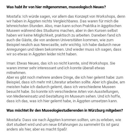
Was habt ihr von hier mitgenommen, museologisch Neues?
Mostafa: Ich würde sagen, vor allem das Konzept von Workshops, denn
wir haben in Ägypten nichts Vergleichbares. Das waren für mich die
lehrreichsten Stunden. Also, man kann schon Praktika in ägyptischen
Museen während des Studiums machen, aber in den Kursen selbst
haben wir keine Möglichkeit, praktisch zu arbeiten. Daneben fand ich
auch die Gäste, die von anderen Universitäten kommen, wie zum
Beispiel neulich aus Newcastle, sehr wichtig. Ich habe dadurch neue
Anregungen und Ideen bekommen. Und wieder muss ich sagen, dass
wir so etwas in Ägypten leider nicht haben.
Iman: Etwas Neues, das ich so nicht kannte, sind Workshops. Sie
waren immer sehr interessant und ich konnte überall etwas
mitnehmen.
Aber es gibt noch mehrere andere Dinge, die ich hier gelernt habe: zum
Beispiel, dass ich mehr mit Literatur arbeiten sollte. Aber ich glaube, am
meisten habe ich dadurch gelernt, dass ich verschiedene Museen
besucht habe. So konnte ich verschiedene Arten von Ausstellungen,
von Medieneinsatz und Gestaltung im Museum sehen. Und ich hoffe,
dass ich das, was ich hier gelernt habe, in Ägypten umsetzen kann.
Was möchtet ihr den Museologiestudierenden in Würzburg mitgeben?
Mostafa: Dass sie nach Ägypten kommen sollten, um zu erleben, wie
dort studiert wird und um neue Erfahrungen zu sammeln! Es ist ganz
anders als hier, aber es macht Spaß!