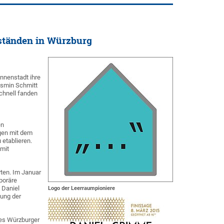
ständen in Würzburg
Innenstadt ihre
asmin Schmitt
hnell fanden
en
ngen mit dem
 etablieren.
 mit
rten. Im Januar
poräre
 Daniel
Logo der Leerraumpioniere
lung der
des Würzburger