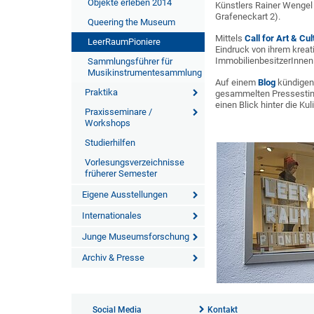
Objekte erleben 2014
Künstlers Rainer Wengel
Grafeneckart 2).
Queering the Museum
Mittels
Call for Art & Cul
LeerRaumPioniere
Eindruck von ihrem kreat
ImmobilienbesitzerInnen
Sammlungsführer für
Musikinstrumentesammlung
Auf einem
Blog
kündigen 
Praktika
gesammelten Pressestimm
einen Blick hinter die Ku
Praxisseminare /
Workshops
Studierhilfen
Vorlesungsverzeichnisse
früherer Semester
Eigene Ausstellungen
Internationales
Junge Museumsforschung
Archiv & Presse
Social Media
Kontakt