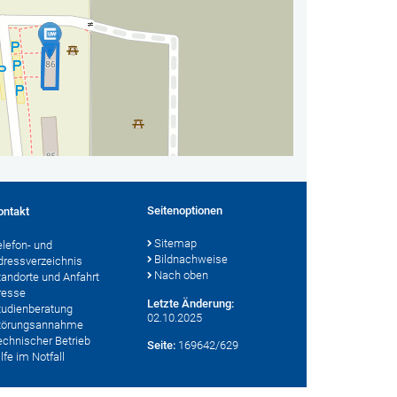
Seitenoptionen
ontakt
Sitemap
elefon- und
Bildnachweise
dressverzeichnis
Nach oben
tandorte und Anfahrt
resse
Letzte Änderung:
tudienberatung
02.10.2025
törungsannahme
echnischer Betrieb
Seite:
169642/629
lfe im Notfall