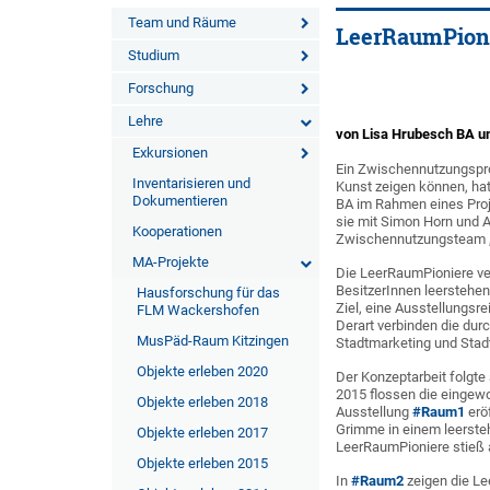
Team und Räume
LeerRaumPion
Studium
Forschung
Lehre
von Lisa Hrubesch BA u
Exkursionen
Ein Zwischennutzungsproj
Inventarisieren und
Kunst zeigen können, ha
Dokumentieren
BA im Rahmen eines Pro
sie mit Simon Horn und 
Kooperationen
Zwischennutzungsteam „
MA-Projekte
Die LeerRaumPioniere ve
BesitzerInnen leerstehe
Hausforschung für das
Ziel, eine Ausstellungsr
FLM Wackershofen
Derart verbinden die du
MusPäd-Raum Kitzingen
Stadtmarketing und Stadte
Objekte erleben 2020
Der Konzeptarbeit folgte
2015 flossen die eingewo
Objekte erleben 2018
Ausstellung
#Raum1
erö
Grimme in einem leerste
Objekte erleben 2017
LeerRaumPioniere stieß a
Objekte erleben 2015
In
#Raum2
zeigen die Le