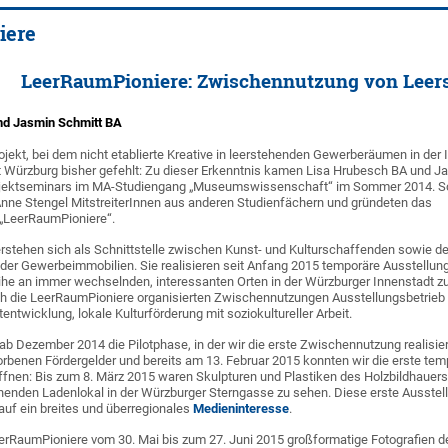
iere
LeerRaumPioniere: Zwischennutzung von Leer
nd Jasmin Schmitt BA
ekt, bei dem nicht etablierte Kreative in leerstehenden Gewerberäumen in der 
t Würzburg bisher gefehlt: Zu dieser Erkenntnis kamen Lisa Hrubesch BA und J
jektseminars im MA-Studiengang „Museumswissenschaft“ im Sommer 2014. Sc
Anne Stengel MitstreiterInnen aus anderen Studienfächern und gründeten das
LeerRaumPioniere“.
rstehen sich als Schnittstelle zwischen Kunst- und Kulturschaffenden sowie d
nder Gewerbeimmobilien. Sie realisieren seit Anfang 2015 temporäre Ausstellu
eihe an immer wechselnden, interessanten Orten in der Würzburger Innenstadt zu
rch die LeerRaumPioniere organisierten Zwischennutzungen Ausstellungsbetrieb
ntwicklung, lokale Kulturförderung mit soziokultureller Arbeit.
 ab Dezember 2014 die Pilotphase, in der wir die erste Zwischennutzung realisie
rbenen Fördergelder und bereits am 13. Februar 2015 konnten wir die erste tem
ffnen: Bis zum 8. März 2015 waren Skulpturen und Plastiken des Holzbildhauers
henden Ladenlokal in der Würzburger Sterngasse zu sehen. Diese erste Ausstel
uf ein breites und überregionales
Medieninteresse
.
erRaumPioniere vom 30. Mai bis zum 27. Juni 2015 großformatige Fotografien 