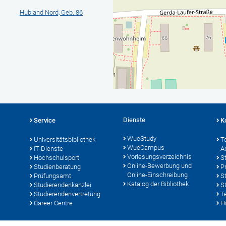
Hubland Nord, Geb. 86
Dienste
Service
K
WueStudy
Universitätsbibliothek
T
WueCampus
IT-Dienste
A
Vorlesungsverzeichnis
Hochschulsport
S
Online-Bewerbung und
Studienberatung
P
Online-Einschreibung
Prüfungsamt
S
Katalog der Bibliothek
Studierendenkanzlei
S
Studierendenvertretung
T
Career Centre
Hi