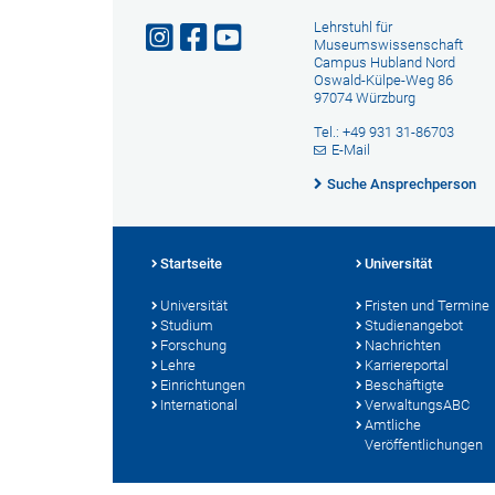
Lehrstuhl für
Museumswissenschaft
Campus Hubland Nord
Oswald-Külpe-Weg 86
97074 Würzburg
Tel.: +49 931 31-86703
E-Mail
Suche Ansprechperson
Startseite
Universität
Universität
Fristen und Termine
Studium
Studienangebot
Forschung
Nachrichten
Lehre
Karriereportal
Einrichtungen
Beschäftigte
International
VerwaltungsABC
Amtliche
Veröffentlichungen