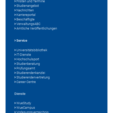
Fristen und Termine
Studienangebot
Nachrichten
Karriereportal
Beschäftigte
VerwaltungsABC
Amtliche Veröffentlichungen
Service
Universitätsbibliothek
IT-Dienste
Hochschulsport
Studienberatung
Prüfungsamt
Studierendenkanzlei
Studierendenvertretung
Career Centre
Dienste
WueStudy
WueCampus
Vorlesungsverzeichnis