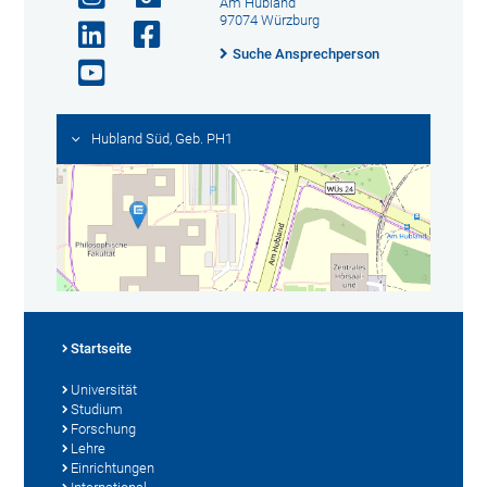
Am Hubland
97074 Würzburg
Suche Ansprechperson
Hubland Süd, Geb. PH1
Startseite
Universität
Studium
Forschung
Lehre
Einrichtungen