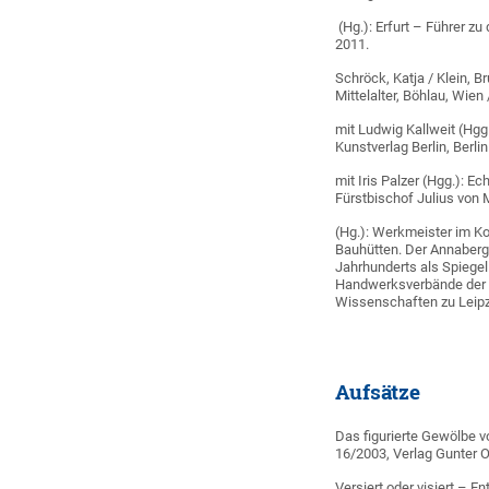
(Hg.): Erfurt – Führer z
2011.
Schröck, Katja / Klein, B
Mittelalter, Böhlau, Wien
mit Ludwig Kallweit (Hgg
Kunstverlag Berlin, Berli
mit Iris Palzer (Hgg.): 
Fürstbischof Julius von 
(Hg.): Werkmeister im Ko
Bauhütten. Der Annaberge
Jahrhunderts als Spiegel
Handwerksverbände der 
Wissenschaften zu Leipzi
Aufsätze
Das figurierte Gewölbe von
16/2003, Verlag Gunter Oet
Versiert oder visiert – E