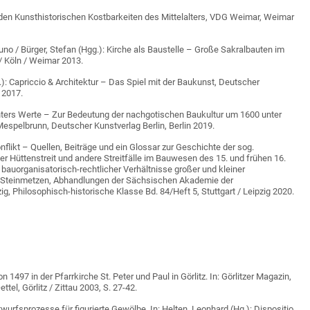
u den Kunsthistorischen Kostbarkeiten des Mittelalters, VDG Weimar, Weimar
runo / Bürger, Stefan (Hgg.): Kirche als Baustelle – Große Sakralbauten im
 / Köln / Weimar 2013.
.): Capriccio & Architektur – Das Spiel mit der Baukunst, Deutscher
n 2017.
Echters Werte – Zur Bedeutung der nachgotischen Baukultur um 1600 unter
Mespelbrunn, Deutscher Kunstverlag Berlin, Berlin 2019.
nflikt – Quellen, Beiträge und ein Glossar zur Geschichte der sog.
r Hüttenstreit und andere Streitfälle im Bauwesen des 15. und frühen 16.
 bauorganisatorisch-rechtlicher Verhältnisse großer und kleiner
Steinmetzen, Abhandlungen der Sächsischen Akademie der
g, Philosophisch-historische Klasse Bd. 84/Heft 5, Stuttgart / Leipzig 2020.
 1497 in der Pfarrkirche St. Peter und Paul in Görlitz. In: Görlitzer Magazin,
tel, Görlitz / Zittau 2003, S. 27-42.
ntwurfsprozesse für figurierte Gewölbe. In: Helten, Leonhard (Hg.): Dispositio