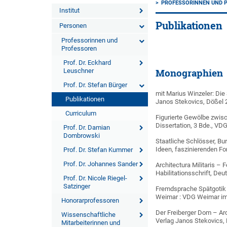
PROFESSORINNEN UND 
Institut
Publikationen
Personen
Professorinnen und
Professoren
Prof. Dr. Eckhard
Leuschner
Monographien
Prof. Dr. Stefan Bürger
mit Marius Winzeler: Die 
Publikationen
Janos Stekovics, Dößel 
Curriculum
Figurierte Gewölbe zwis
Dissertation, 3 Bde., V
Prof. Dr. Damian
Dombrowski
Staatliche Schlösser, Bu
Ideen, faszinierenden F
Prof. Dr. Stefan Kummer
Prof. Dr. Johannes Sander
Architectura Militaris –
Habilitationsschrift, Deu
Prof. Dr. Nicole Riegel-
Satzinger
Fremdsprache Spätgotik :
Weimar : VDG Weimar im 
Honorarprofessoren
Der Freiberger Dom – Arc
Wissenschaftliche
Verlag Janos Stekovics,
Mitarbeiterinnen und