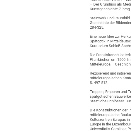
– Der Grundriss als Mediu
Kunstgeschichte 7, hrsg.
Steinwerk und Raumbild –
Geschichte der Bildenden
284-325.
Eine neue Idee zur Herk
Spätgotik in Mitteldeuts
Kuratorium Schloß Sachse
Die Franziskanerklosterk
Pfarrkirchen um 1500. In
Mitteleuropa – Geschichte
Rezipierend und initiier
mitteleuropäischen Konte
S. 497-512.
Treppen, Emporen und Tri
spätgotischen Bauwerken
Staatliche Schlösser, Bu
Die Konstruktionen der P
mitteleuropäische Baukuns
Kulturzentren Europas in
Europe in the Luxembourg
Universitatis Carolinae Pr