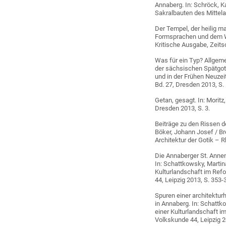
Annaberg. In: Schröck, Ka
Sakralbauten des Mittelal
Der Tempel, der heilig m
Formsprachen und dem We
Kritische Ausgabe, Zeitsc
Was für ein Typ? Allgem
der sächsischen Spätgotik
und in der Frühen Neuzei
Bd. 27, Dresden 2013, S.
Getan, gesagt. In: Moritz
Dresden 2013, S. 3.
Beiträge zu den Rissen de
Böker, Johann Josef / Br
Architektur der Gotik – R
Die Annaberger St. Annen
In: Schattkowsky, Martin
Kulturlandschaft im Refo
44, Leipzig 2013, S. 353-
Spuren einer architektur
in Annaberg. In: Schattk
einer Kulturlandschaft i
Volkskunde 44, Leipzig 2