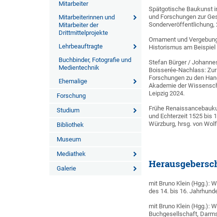
Mitarbeiter
Spätgotische Baukunst in
und Forschungen zur Ges
Mitarbeiterinnen und
Sonderveröffentlichung, 
Mitarbeiter der
Drittmittelprojekte
Ornament und Vergebung
Lehrbeauftragte
Historismus am Beispiel
Buchbinder, Fotografie und
Stefan Bürger / Johanne
Medientechnik
Boisserée-Nachlass: Zur
Forschungen zu den Han
Ehemalige
Akademie der Wissenschaf
Leipzig 2024.
Forschung
Frühe Renaissancebaukun
Studium
und Echterzeit 1525 bis
Würzburg, hrsg. von Wolf
Bibliothek
Museum
Mediathek
Herausgebersc
Galerie
mit Bruno Klein (Hgg.): 
des 14. bis 16. Jahrhund
mit Bruno Klein (Hgg.):
Buchgesellschaft, Darms