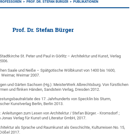
PROFESSOREN
PROF. DR. STEFAN BÜRGER
PUBLIKATIONEN
Prof. Dr. Stefan Bürger
Stadtkirche St. Peter und Paul in Görlitz – Architektur und Kunst, Verlag
2006.
chen Saale und Neiße – Spätgotische Wölbkunst von 1400 bis 1600,
DG Weimar, Weimar 2007.
rgen und Gärten Sachsen (Hg.): MeisterWerk Albrechtsburg. Von fürstlichen
ormen und flinken Händen, Sandstein Verlag, Dresden 2012.
 Festungsbautraktate des 17. Jahrhunderts von Specklin bis Sturm,
tscher Kunstverlag Berlin, Berlin 2013.
 Anleitungen zum Lesen von Architektur / Stefan Bürger. - Kromsdorf ;
Jonas Verlag für Kunst und Literatur GmbH, 2017.
hitektur als Sprache und Raumkunst als Geschichte, Kulturreisen No. 15,
 Dößel 2017.