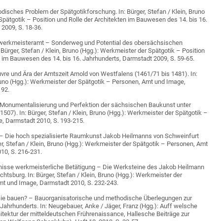
isches Problem der Spätgotikforschung. In: Bürger, Stefan / Klein, Bruno
Spätgotik – Position und Rolle der Architekten im Bauwesen des 14. bis 16.
2009, S. 18-36.
werkmeisteramt – Sonderweg und Potential des obersächsischen
ürger, Stefan / Klein, Bruno (Hgg.): Werkmeister der Spätgotik – Position
n im Bauwesen des 14. bis 16. Jahrhunderts, Darmstadt 2009, S. 59-65.
uvre und Ära der Amtszeit Arnold von Westfalens (1461/71 bis 1481). In:
Bruno (Hgg.): Werkmeister der Spätgotik – Personen, Amt und Image,
192.
Monumentalisierung und Perfektion der sächsischen Baukunst unter
1507). In: Bürger, Stefan / Klein, Bruno (Hgg.): Werkmeister der Spätgotik –
, Darmstadt 2010, S. 193-215.
 Die hoch spezialisierte Raumkunst Jakob Heilmanns von Schweinfurt
er, Stefan / Klein, Bruno (Hgg.): Werkmeister der Spätgotik – Personen, Amt
10, S. 216-231.
nisse werkmeisterliche Betätigung – Die Werksteine des Jakob Heilmann
htsburg. In: Bürger, Stefan / Klein, Bruno (Hgg.): Werkmeister der
mt und Image, Darmstadt 2010, S. 232-243.
sie bauen? – Bauorganisatorische und methodische Überlegungen zur
Jahrhunderts. In: Neugebauer, Anke / Jäger, Franz (Hgg.): Auff welsche
itektur der mitteldeutschen Frührenaissance, Hallesche Beiträge zur