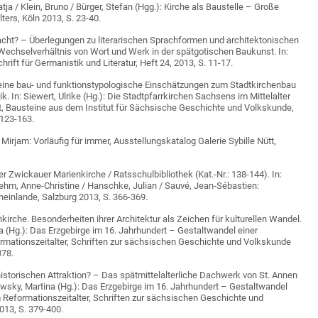
tja / Klein, Bruno / Bürger, Stefan (Hgg.): Kirche als Baustelle – Große
ters, Köln 2013, S. 23-40.
acht? – Überlegungen zu literarischen Sprachformen und architektonischen
chselverhältnis von Wort und Werk in der spätgotischen Baukunst. In:
hrift für Germanistik und Literatur, Heft 24, 2013, S. 11-17.
eine bau- und funktionstypologische Einschätzungen zum Stadtkirchenbau
. In: Siewert, Ulrike (Hg.): Die Stadtpfarrkirchen Sachsens im Mittelalter
t, Bausteine aus dem Institut für Sächsische Geschichte und Volkskunde,
 123-163.
, Mirjam: Vorläufig für immer, Ausstellungskatalog Galerie Sybille Nütt,
r Zwickauer Marienkirche / Ratsschulbibliothek (Kat.-Nr.: 138-144). In:
ehm, Anne-Christine / Hanschke, Julian / Sauvé, Jean-Sébastien:
heinlande, Salzburg 2013, S. 366-369.
kirche. Besonderheiten ihrer Architektur als Zeichen für kulturellen Wandel.
a (Hg.): Das Erzgebirge im 16. Jahrhundert – Gestaltwandel einer
rmationszeitalter, Schriften zur sächsischen Geschichte und Volkskunde
378.
historischen Attraktion? – Das spätmittelalterliche Dachwerk von St. Annen
owsky, Martina (Hg.): Das Erzgebirge im 16. Jahrhundert – Gestaltwandel
m Reformationszeitalter, Schriften zur sächsischen Geschichte und
013, S. 379-400.