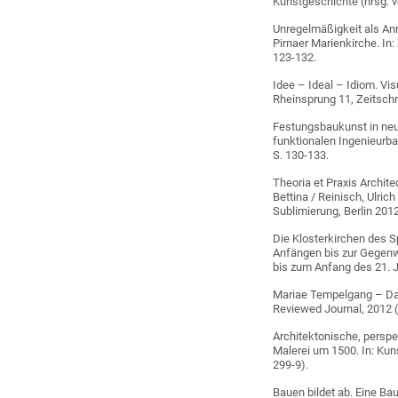
Kunstgeschichte (hrsg. v
Unregelmäßigkeit als Anr
Pirnaer Marienkirche. In:
123-132.
Idee – Ideal – Idiom. Visu
Rheinsprung 11, Zeitschri
Festungsbaukunst in ne
funktionalen Ingenieurb
S. 130-133.
Theoria et Praxis Archit
Bettina / Reinisch, Ulri
Sublimierung, Berlin 2012
Die Klosterkirchen des Sp
Anfängen bis zur Gegenw
bis zum Anfang des 21. J
Mariae Tempelgang – Das
Reviewed Journal, 2012 
Architektonische, perspe
Malerei um 1500. In: Ku
299-9).
Bauen bildet ab. Eine Ba