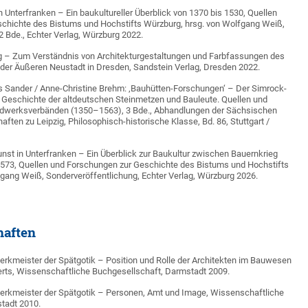
 Unterfranken – Ein baukultureller Überblick von 1370 bis 1530, Quellen
chichte des Bistums und Hochstifts Würzburg, hrsg. von Wolfgang Weiß,
2 Bde., Echter Verlag, Würzburg 2022.
 – Zum Verständnis von Architekturgestaltungen und Farbfassungen des
 der Äußeren Neustadt in Dresden, Sandstein Verlag, Dresden 2022.
s Sander / Anne-Christine Brehm: ‚Bauhütten-Forschungen‘ – Der Simrock-
 Geschichte der altdeutschen Steinmetzen und Bauleute. Quellen und
dwerksverbänden (1350–1563), 3 Bde., Abhandlungen der Sächsischen
ten zu Leipzig, Philosophisch-historische Klasse, Bd. 86, Stuttgart /
st in Unterfranken – Ein Überblick zur Baukultur zwischen Bauernkrieg
 1573, Quellen und Forschungen zur Geschichte des Bistums und Hochstifts
gang Weiß, Sonderveröffentlichung, Echter Verlag, Würzburg 2026.
haften
Werkmeister der Spätgotik – Position und Rolle der Architekten im Bauwesen
erts, Wissenschaftliche Buchgesellschaft, Darmstadt 2009.
 Werkmeister der Spätgotik – Personen, Amt und Image, Wissenschaftliche
tadt 2010.