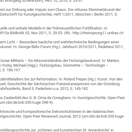
on Wolfgang Schenkluhn), Heft 10, 2010, S. 33-57.
eiz zur Ordnung oder Impuls zum Chaos. Die virtuose Steinmetzkunst der
 Zeitschrift für Kunstgeschichte, Heft 1/2011, München / Berlin 2011, S.
elle und verbale Modelle in der frühneuzeitlichen Fortifikation. In:
ft für Bildkritik 02, Nov 2011, S. 29-53. URL: http://rheinsprung11.unibas.ch
uem Licht – Besondere bauliche und wehrtechnische Bedingungen einer
aukunst. In: George-Bähr-Forum (Hg.): Jahrbuch 2010/2011, Radebeul 2011,
ecturae Militaris – Ein Missverständnis der Festungsbaukunst. In: Marten,
ch / Korey, Michael (Hgg.): Festungsbau. Geometrie – Technologie –
, S. 185-197.
ätmittelalters bis zur Reformation. In: Roland Pieper (Hg.): Kunst. Von den
art, Geschichte der Sächsischen Franziskanerprovinz von der Gründung
ahrhunderts, Band 5, Paderborn u.a. 2012, S. 145-182.
 Zauberbild des G. B. Cima da Conegliano. In: Kunstgeschichte. Open Peer
(urn:nbn:de:bvb:355-kuge-298-9).
ktivische und kompositorische Dekonstruktionen in der italienischen
nstgeschichte. Open Peer Reviewed Journal, 2012 (urn:nbn:de:bvb:355-kuge-
ustellengeschichte zur ‚schönen und kunstreichen St. Annenkirche’ in