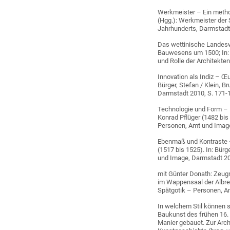
Werkmeister – Ein method
(Hgg.): Werkmeister der 
Jahrhunderts, Darmstadt 
Das wettinische Landes
Bauwesens um 1500; In: B
und Rolle der Architekte
Innovation als Indiz – Œ
Bürger, Stefan / Klein, 
Darmstadt 2010, S. 171-
Technologie und Form – 
Konrad Pflüger (1482 bis 
Personen, Amt und Image
Ebenmaß und Kontraste –
(1517 bis 1525). In: Bürg
und Image, Darmstadt 20
mit Günter Donath: Zeug
im Wappensaal der Albrec
Spätgotik – Personen, A
In welchem Stil können 
Baukunst des frühen 16. 
Manier gebauet. Zur Arch