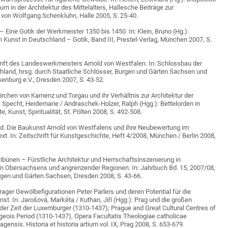
m in der Architektur des Mittelalters, Hallesche Beiträge zur
 von Wolfgang Schenkluhn, Halle 2005, S. 25-40.
 Eine Gotik der Werkmeister 1350 bis 1450. In: Klein, Bruno (Hg.):
 Kunst in Deutschland – Gotik, Band III, Prestel-Verlag, München 2007, S.
unft des Landeswerkmeisters Arnold von Westfalen. In: Schlossbau der
chland, hrsg. durch Staatliche Schlösser, Burgen und Gärten Sachsen und
nburg e.V., Dresden 2007, S. 43-52.
irchen von Kamenz und Torgau und ihr Verhältnis zur Architektur der
: Specht, Heidemarie / Andraschek-Holzer, Ralph (Hgg.): Bettelorden in
, Kunst, Spiritualität, St. Pölten 2008, S. 492-508.
end. Die Baukunst Arnold von Westfalens und ihre Neubewertung im
xt. In: Zeitschrift für Kunstgeschichte, Heft 4/2008, München / Berlin 2008,
bünen – Fürstliche Architektur und Herrschaftsinszenierung in
 Obersachsens und angrenzender Regionen. In: Jahrbuch Bd. 15, 2007/08,
rgen und Gärten Sachsen, Dresden 2008, S. 43-66.
rager Gewölbefigurationen Peter Parlers und deren Potential für die
t. In: Jarošová, Markéta / Kuthan, Jiří (Hgg.): Prag und die großen
 der Zeit der Luxemburger (1310-1437); Prague and Great Cultural Centres of
eois Period (1310-1437), Opera Facultatis Theologiae catholicae
agensis. Historia et historia artium vol. IX, Prag 2008, S. 653-679.